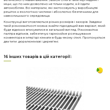
міцні, що по ним дозволено не тільки ходити, а й їздити
автомобілям. Всі матеріали, які застосовують у виробництві
решіток є екологічно чистими і абсолютно безпечними для
навколишнього середовища.
Конструкції виготовляються різних розмірів і зазорів. Завдяки
такій різноманітності можна знайти підходящий вам варіант, який
буде відмінно вписуватися в загальний вигляд. Різноманітна
палітра відтінків, забезпечує гармонійне розташування
конвектора в інтер'єрі кімнати в будь-якому стилі. Пропонується
два типи: дюралюмінієві і дерев'яні.
Нема відгуків
Напишіть відгук
Довжина
1500
16 інших товарів в цій категорії:
Ширина
230
Матеріал
алюміній