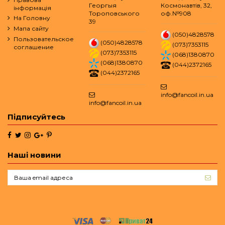
Георгыя
Космонавтів, 32,
інформація
Тороповського
оф.№908
На Головну
39
Мапа сайту
(050)4828578
Пользовательское
(050)4828578
(073)7353115
соглашение
(073)7353115
(068)1380870
(068)1380870
(044)2372165
(044)2372165
info@fancoil.in.ua
info@fancoil.in.ua
Підписуйтесь
Наші новини