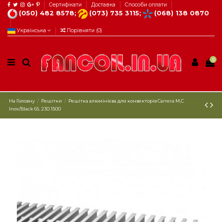
Сертифікати
Доставка
Способи оплати
(050) 482 8578;
(073) 735 3115;
(068) 138 0870
Українська
Порівняти (
0
)
0
На Головну
Решітки
Решітка алюмінієва для конвекторів Carrera М,C
Inox/Black 65. 230.1500