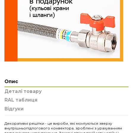
Опис
Деталі товару
RAL таблиця
Відгуки
Декоративні решітки - це вироби, які монтуються зверху
внутрішньопідлогового конвектора, зроблені з урахуванням
величезного навантаження. Захисні сітки в такій мірі надійні і