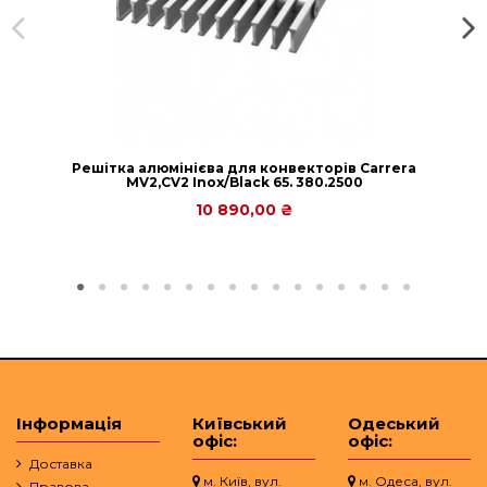
Решітка алюмінієва для конвекторів Carrera
МV2,СV2 Inox/Black 65. 380.2500
10 890,00 ₴
Інформація
Київський
Одеський
офіс:
офіс:
Доставка
м. Київ, вул.
м. Одеса, вул.
Правова