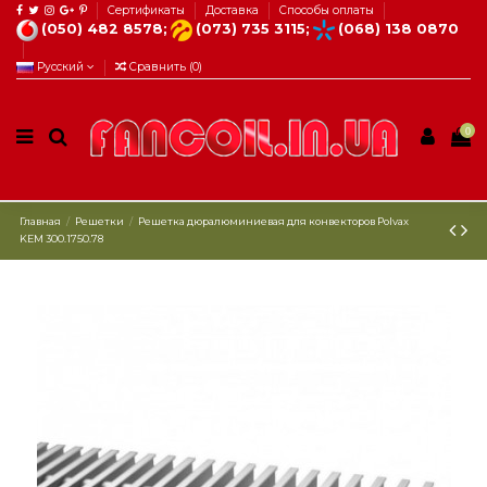
Сертификаты
Доставка
Способы оплаты
(050) 482 8578;
(073) 735 3115;
(068) 138 0870
Русский
Сравнить (
0
)
0
Главная
Решетки
Решетка дюралюминиевая для конвекторов Рolvax
KEM 300.1750.78