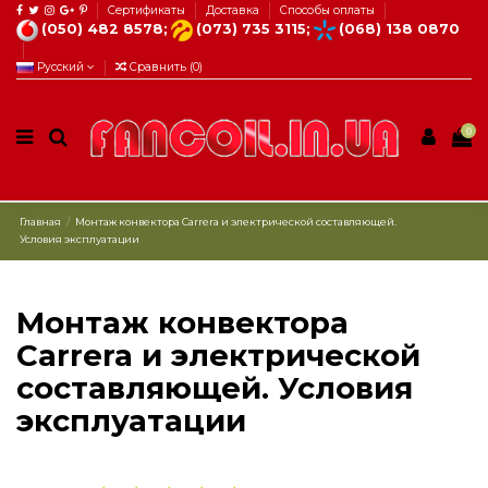
Сертификаты
Доставка
Способы оплаты
(050) 482 8578;
(073) 735 3115;
(068) 138 0870
Русский
Сравнить (
0
)
0
Главная
Монтаж конвектора Carrera и электрической составляющей.
Условия эксплуатации
Монтаж конвектора
Carrera и электрической
составляющей. Условия
эксплуатации