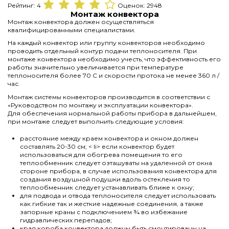
Рейтинг:
4
Оценок:
2948
Монтаж конвектора
Монтаж конвектора должен осуществляться
квалифицированными специалистами.
На каждый конвектор или группу конвекторов необходимо
проводить отдельный контур подачи теплоносителя. При
монтаже конвектора необходимо учесть, что эффективность его
работы значительно увеличивается при температуре
теплоносителя более 70 С и скорости протока не менее 360 л /
час.
Монтаж системы конвекторов производится в соответствии с
«Руководством по монтажу и эксплуатации конвектора».
Для обеспечения нормальной работы прибора в дальнейшем,
при монтаже следует выполнить следующие условия:
расстояние между краем конвектора и окном должен
составлять 20-30 см; < li> если конвектор будет
использоваться для обогрева помещения то его
теплообменник следует озташуваты на удаленной от окна
стороне прибора, в случае использования конвектора для
создания воздушной подушки вдоль остекления то
теплообменник следует устанавливать ближе к окну;
для подвода и отвода теплоносителя следует использовать
как гибкие так и жесткие надежные соединения, а также
запорные краны с подключением ¾ во избежание
гидравлических перепадов;
края короба конвектора должны быть смонтированы на