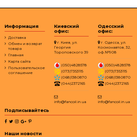
Информация
Киевский
Одесский
офис:
офис:
Доставка
г. Киев, ул.
г. Одесса, ул.
Обмен и возврат
Георгия
Космонавтов, 32,
товара
Тороповского 39
оф.№908
Главная
Карта сайта
(050)4828578
(050)4828578
Пользовательское
(073)7353115
(073)7353115
соглашение
(068)1380870
(068)1380870
(044)2372165
(044)2372165
info@fancoil.in.ua
info@fancoil.in.ua
Подписывайтесь
Наши новости