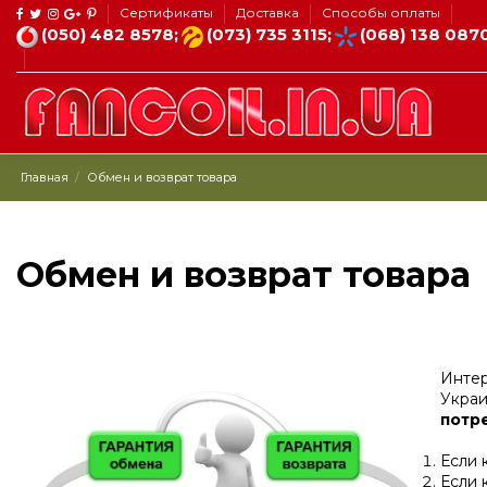
Сертификаты
Доставка
Способы оплаты
(050) 482 8578;
(073) 735 3115;
(068) 138 087
Главная
Обмен и возврат товара
Обмен и возврат товара
Интер
Украи
потр
Если 
Если 