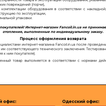
охранности товара и эксплуатации оборудования, указанных
ких повреждений (порчи),
й комплектации оборудования в соответствии с накладно
струкцию по эксплуатации,
нальной упаковки.
окупателей! Интернет-магазин Fanсoil.in.ua не принимае
отопления, выполненные по индивидуальному заказу.
Процесс оформления возврата
циалистами интернет-магазина Fanсoil.in.ua после проведе
 им соответствующего технического заключения. Тестирован
я к ним покупателя).
нный товар выполняется в соответствии с нормами дейс
й офис:
Одесский офис: