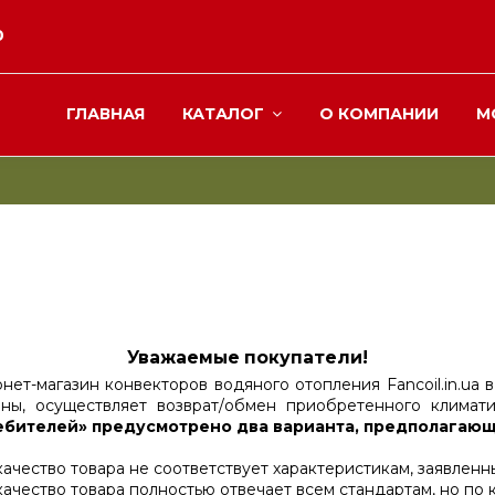
0
ГЛАВНАЯ
КАТАЛОГ
О КОМПАНИИ
М
Уважаемые покупатели!
нет-магазин конвекторов водяного отопления Fancoil.in.ua
ны, осуществляет возврат/обмен приобретенного климат
ебителей» предусмотрено два варианта, предполагающи
качество товара не соответствует характеристикам, заявлен
качество товара полностью отвечает всем стандартам, но по 