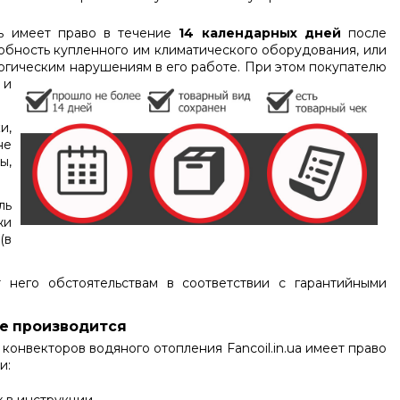
ль имеет право в течение
14 календарных дней
после
обность купленного им климатического оборудования, или
огическим нарушениям в его работе.
При этом покупателю
 и
и,
не
ы,
ль
жи
(в
 него обстоятельствам в соответствии с гарантийными
не производится
 конвекторов водяного отопления Fanсoil.in.ua имеет право
и: