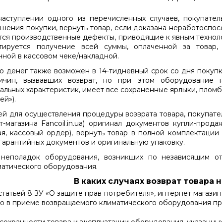
аступлении одного из перечисленных случаев, покупате
шения покупки, вернуть товар, если доказана неработоспос
ся производственные дефекты, приводящие к явным технол
нтируется получение всей суммы, оплаченной за товар,
нной в кассовом чеке/накладной.
о денег также возможен в 14-тидневный срок со дня покупк
чин, вызвавших возврат, но при этом оборудование 
альных характеристик, имеет все сохраненные ярлыки, пломб
ей»).
ей для осуществления процедуры возврата товара, покупате
магазина Fanсoil.in.ua) оригинал документов купли-прода
я, кассовый ордер), вернуть товар в полной комплектации 
т гарантийных документов и оригинальную упаковку.
 неполадок оборудования, возникших по независящим от
матического оборудования.
В каких случаях возврат товара 
статьей 8 ЗУ «О защите прав потребителя», интернет магазин
лю в приеме возвращаемого климатического оборудования пр