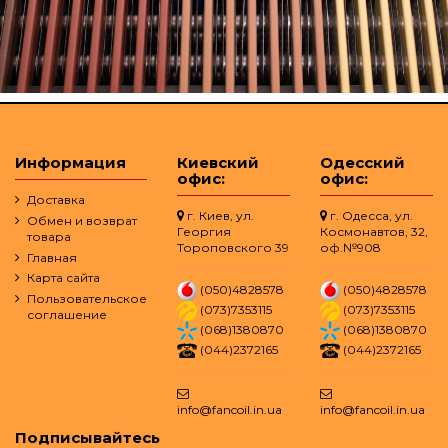
Информация
Киевский
Одесский
офис:
офис:
Доставка
г. Киев, ул.
г. Одесса, ул.
Обмен и возврат
Георгия
Космонавтов, 32,
товара
Тороповского 39
оф.№908
Главная
Карта сайта
(050)4828578
(050)4828578
Пользовательское
(073)7353115
(073)7353115
соглашение
(068)1380870
(068)1380870
(044)2372165
(044)2372165
info@fancoil.in.ua
info@fancoil.in.ua
Подписывайтесь