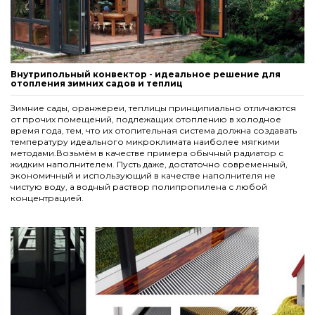
Black 65. 230.1500
4 009,50 грн.
5 346,00 грн.
Внутрипольный конвектор - идеальное решение для
отопления зимних садов и теплиц
Зимние сады, оранжереи, теплицы принципиально отличаются
от прочих помещений, подлежащих отоплению в холодное
время года, тем, что их отопительная система должна создавать
температуру идеального микроклимата наиболее мягкими
методами.Возьмём в качестве примера обычный радиатор с
жидким наполнителем. Пусть даже, достаточно современный,
экономичный и использующий в качестве наполнителя не
чистую воду, а водный раствор полипропилена с любой
концентрацией.
Комплект S рамка с деревянной решеткой для
конвекторов Carrera 4S Black 110 180.1750
Решетка алюминиевая для конвекторов Carrera М,С
Black 65. 230.1750
4 554,00 грн.