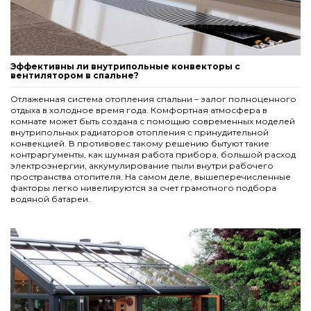
конвекторов Carrera 4S Black 110 180.1250
Black 65. 230.1250
3 415,50 грн.
4 158,00 грн.
Эффективны ли внутрипольные конвекторы с
вентилятором в спальне?
Отлаженная система отопления спальни – залог полноценного
отдыха в холодное время года. Комфортная атмосфера в
комнате может быть создана с помощью современных моделей
внутрипольных радиаторов отопления с принудительной
конвекцией. В противовес такому решению бытуют такие
контраргументы, как шумная работа прибора, большой расход
электроэнергии, аккумулирование пыли внутри рабочего
пространства отопителя. На самом деле, вышеперечисленные
факторы легко нивелируются за счет грамотного подбора
водяной батареи.
Комплект S рамка с деревянной решеткой для
конвекторов Carrera 4S Black 110 180.1500
Решетка алюминиевая для конвекторов Carrera М,С