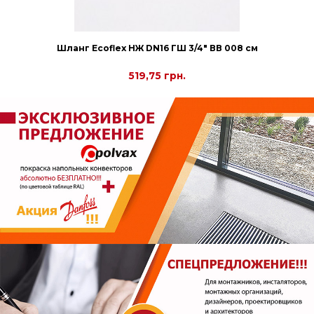
принудительной конвекции Polvax KV.C.290.2000.110
26 462,70 грн.
14 211,45 грн.
Шланг Еcoflex НЖ DN16 ГШ 3/4" ВВ 008 см
Внутрипольный конвектор естественной конвекции
Polvax KE.230.2250.55
519,75 грн.
11 672,10 грн.