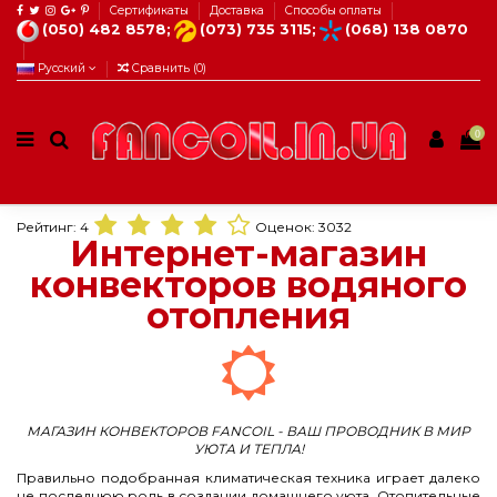
Сертификаты
Доставка
Способы оплаты
(050) 482 8578;
(073) 735 3115;
(068) 138 0870
Русский
Сравнить (
0
)
0
Рейтинг:
4
Оценок:
3032
Интернет-магазин
конвекторов водяного
отопления
МАГАЗИН КОНВЕКТОРОВ FANCOIL - ВАШ ПРОВОДНИК В МИР
УЮТА И ТЕПЛА!
Правильно подобранная климатическая техника играет далеко
не последнюю роль в создании домашнего уюта. Отопительные