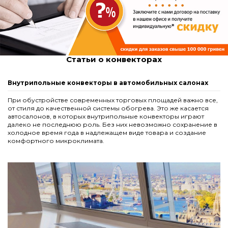
Решетка алюминиевая для конвекторов Carrera М,С
Комплект S рамка с деревянной решеткой для
конвекторов Carrera 4S Black 110 180.1000
Black 65. 230.1000
3 564,00 грн.
2 871,00 грн.
Статьи о конвекторах
Внутрипольные конвекторы в автомобильных салонах
При обустройстве современных торговых площадей важно все,
от стиля до качественной системы обогрева. Это же касается
автосалонов, в которых внутрипольные конвекторы играют
далеко не последнюю роль. Без них невозможно сохранение в
холодное время года в надлежащем виде товара и создание
комфортного микроклимата.
Решетка алюминиевая для конвекторов Carrera М,С
Комплект S рамка с деревянной решеткой для