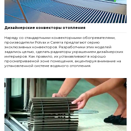
Дизайнерские конвекторы отопления
Наряду со стандартными конвекторными обогревателями,
производители Polvax и Carerra предлагают серию
эксклюзивных конвекторов. Разработчики этих моделей
задались целью, сделать радиаторы украшением дизайнерских
интерьеров. Как правило, их устанавливают в хорошо
просматриваемой зоне помещения, акцентируя внимание на
установленной системе водяного отопления.
Комплект S рамка с деревянной решеткой для
конвекторов Carrera 4S Black 110 180.2250
Решетка алюминиевая для конвекторов Carrera М,С
Black 65. 230.2250
6 039,00 грн.
7 821,00 грн.