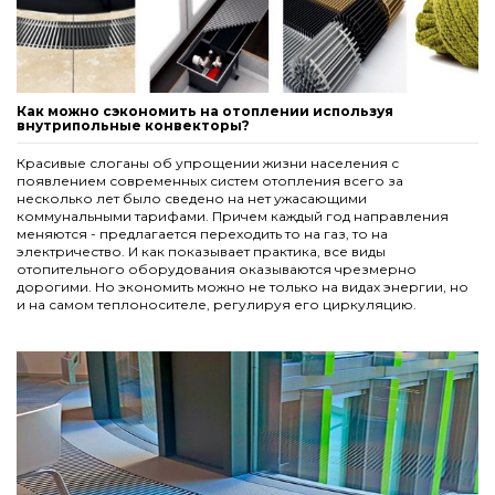
5 989,50 грн.
Как можно сэкономить на отоплении используя
внутрипольные конвекторы?
Красивые слоганы об упрощении жизни населения с
появлением современных систем отопления всего за
несколько лет было сведено на нет ужасающими
коммунальными тарифами. Причем каждый год направления
меняются - предлагается переходить то на газ, то на
электричество. И как показывает практика, все виды
отопительного оборудования оказываются чрезмерно
дорогими. Но экономить можно не только на видах энергии, но
и на самом теплоносителе, регулируя его циркуляцию.
Комплект S рамка с деревянной решеткой для
конвекторов Carrera 4S Black 110 180.2000
Решетка алюминиевая для конвекторов Carrera М,С
Black 65. 230.2000
5 148,00 грн.
6 583,50 грн.