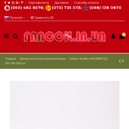
Сертификаты
Доставка
Способы оплаты
(050) 482 8578;
(073) 735 3115;
(068) 138 0870
Русский
Сравнить (
0
)
0
Главная
Дополнительная комплектация
Шланг Еcoflex НЖ DN16 ГШ
3/4" ВВ 025 см