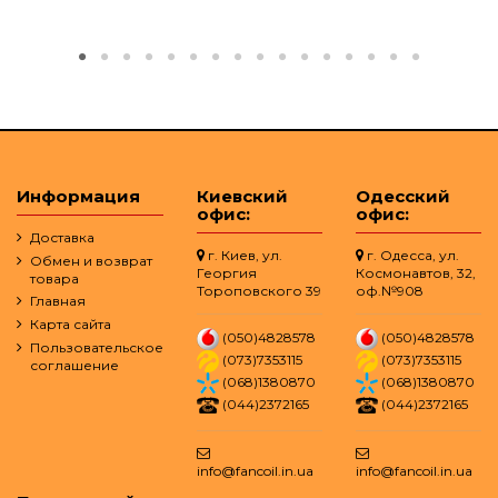
Информация
Киевский
Одесский
офис:
офис:
Доставка
г. Киев, ул.
г. Одесса, ул.
Обмен и возврат
Георгия
Космонавтов, 32,
товара
Тороповского 39
оф.№908
Главная
Карта сайта
(050)4828578
(050)4828578
Пользовательское
(073)7353115
(073)7353115
соглашение
(068)1380870
(068)1380870
(044)2372165
(044)2372165
info@fancoil.in.ua
info@fancoil.in.ua