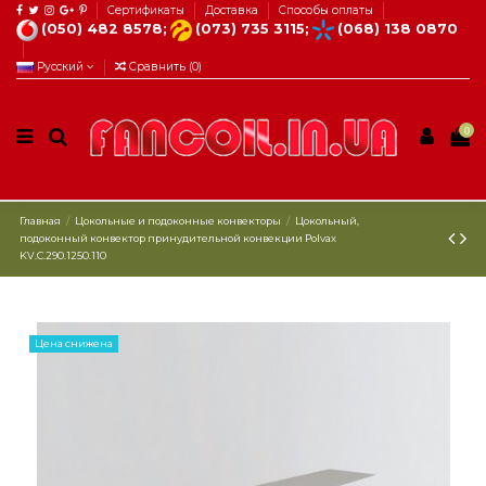
Сертификаты
Доставка
Способы оплаты
(050) 482 8578;
(073) 735 3115;
(068) 138 0870
Русский
Сравнить (
0
)
0
Главная
Цокольные и подоконные конвекторы
Цокольный,
подоконный конвектор принудительной конвекции Polvax
KV.C.290.1250.110
Цена снижена