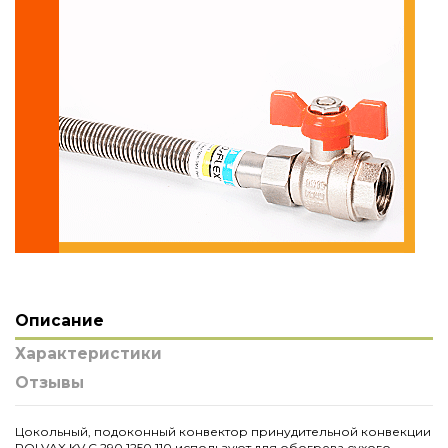
Описание
Характеристики
Отзывы
Цокольный, подоконный конвектор принудительной конвекции
POLVAX KV.С.290.1250.110 используют для обогрева сухого