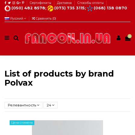
Сертификаты
Доставка
Способы оплаты
(050) 482 8578;
(073) 735 3115;
(068) 138 0870
Русский
Сравнить (
0
)
0
List of products by brand
Polvax
Релевантность
24
Цена снижена