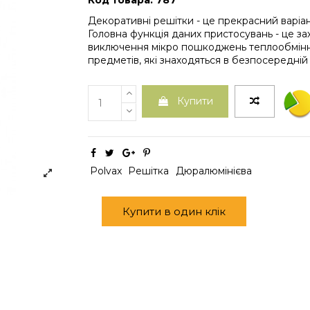
Код товара: 787
Декоративні решітки - це прекрасний варіан
Головна функція даних пристосувань - це за
виключення мікро пошкоджень теплообмінни
предметів, які знаходяться в безпосередній 
Купити
Polvax
Решітка
Дюралюмінієва
Купити в один клік