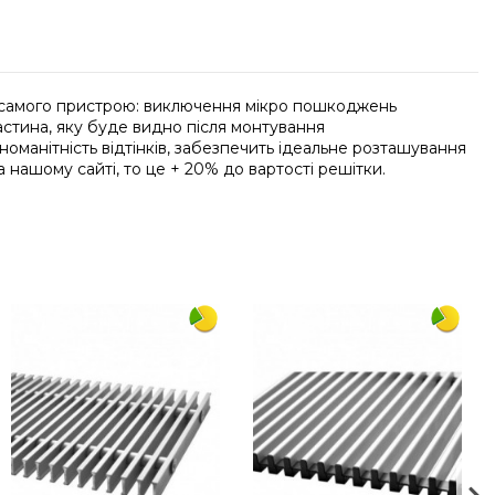
ст самого пристрою: виключення мікро пошкоджень
астина, яку буде видно після монтування
номанітність відтінків, забезпечить ідеальне розташування
 нашому сайті, то це + 20% до вартості решітки.
Напишіть відгук