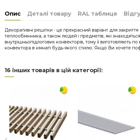
Опис
Деталі товару
RAL таблиця
Відг
Декоративні решітки - це прекрасний варіант для закриття
теплообмінника, а також людей і предметів, які знаходятьс
внутрішньопідлогових конвекторів, тому її виготовляють по
конвектора в кімнаті будь-якого стилю. Якщо Ви хочете поф
Нема відгуків
Довжина
16 інших товарів в цій категорії:
Ширина
Матеріал