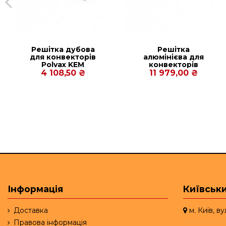
Решітка дубова
Решітка
для конвекторів
алюмінієва для
Рolvax KEM
конвекторів
380.2250.120
Carrera CV2 Hydro
4 108,50 ₴
11 979,00 ₴
90/120. 380.2500
Інформація
Київськи
Доставка
м. Київ, в
Правова інформація