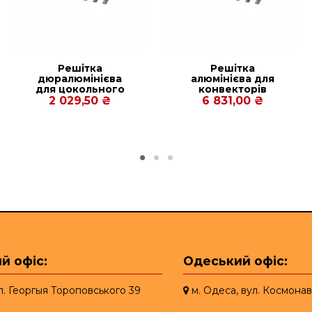
Решітка
Решітка
дюралюмінієва
алюмінієва для
для цокольного
конвекторів
конвектора Рolvax
Carrera МV2,СV2
2 029,50 ₴
6 831,00 ₴
KV.C.PREMIUM.290.1000.110
Inox/Black 65.
380.1500
й офіс:
Одеський офіс:
ул. Георгыя Тороповського 39
м. Одеса, вул. Космонав