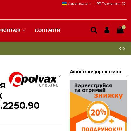
Українська
Порівняти (
0
)
0
МОНТАЖ
КОНТАКТИ
Акції і спецпропозиції
я
x
2250.90