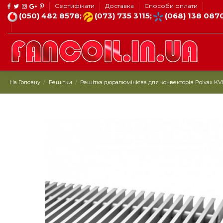
Сертифікати
Доставка
Способи оплати
(050) 482 8578;
(073) 735 3115;
(068) 138 087
На Головну
Решітки
Решітка дюралюмінієва для конвекторів Polvax KV