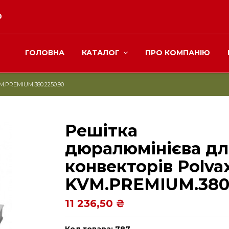
0
ГОЛОВНА
КАТАЛОГ
ПРО КОМПАНІЮ
M.PREMIUM.380.2250.90
Решітка
дюралюмінієва дл
конвекторів Polva
KVM.PREMIUM.380.
11 236,50 ₴