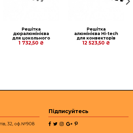
Решітка
Решітка
дюралюмінієва
алюмінієва Hi-tech
для цокольного
для конвекторів
конвектора Рolvax
Carrera CV
1 732,50 ₴
12 523,50 ₴
KV.W.PREMIUM.245.750.90
Inox/Black 90/120.
300.2750
Підписуйтесь
тів, 32, оф.№908