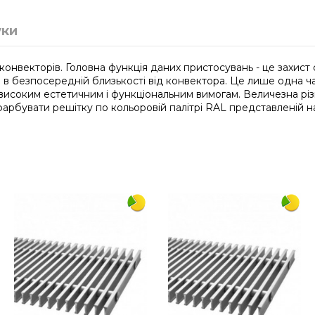
уки
 конвекторів. Головна функція даних пристосувань - це захи
я в безпосередній близькості від конвектора. Це лише одна ч
 високим естетичним і функціональним вимогам. Величезна різ
арбувати решітку по кольоровій палітрі RAL представленій на
2250
380
дюралюміній