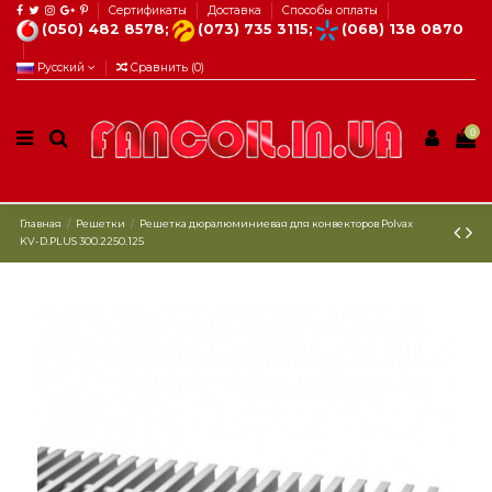
Сертификаты
Доставка
Способы оплаты
(050) 482 8578;
(073) 735 3115;
(068) 138 0870
Русский
Сравнить (
0
)
0
Главная
Решетки
Решетка дюралюминиевая для конвекторов Рolvax
KV-D.PLUS 300.2250.125