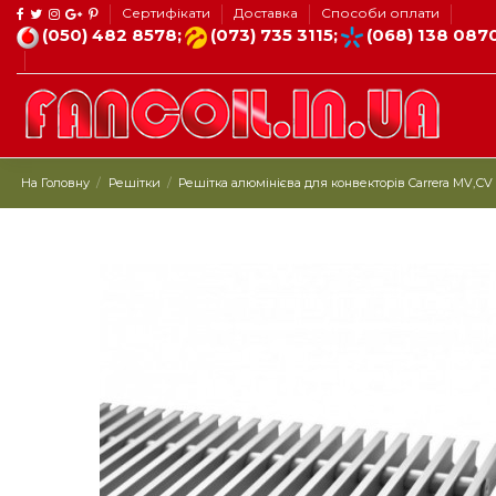
Сертифікати
Доставка
Способи оплати
(050) 482 8578;
(073) 735 3115;
(068) 138 087
На Головну
Решітки
Решітка алюмінієва для конвекторів Carrera МV,СV I