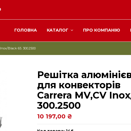
0
ГОЛОВНА
КАТАЛОГ
ПРО КОМПАНІЮ
nox/Black 65. 300.2500
Решітка алюмініє
для конвекторів
Carrera МV,СV Inox
300.2500
10 197,00 ₴