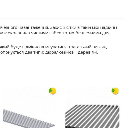
зного навантаження. Захисні сітки в такій мірі надійні і
іток є екологічно чистими і абсолютно безпечними для
, який буде відмінно вписуватися в загальний вигляд.
опонується два типи: дюралюмінієві і дерев'яні.
Напишіть відгук