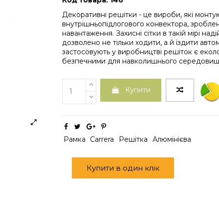
Код товара: 146
Декоративні решітки - це вироби, які монту
внутрішньопідлогового конвектора, зроблен
навантаження. Захисні сітки в такій мірі надій
дозволено не тільки ходити, а й їздити автом
застосовують у виробництві решіток є екол
безпечними для навколишнього середовищ
Купити
Рамка
Carrera
Решітка
Алюмінієва
Купити в один клік