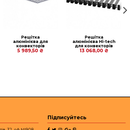
Решітка
Решітка
алюмінієва для
алюмінієва Hi-tech
конвекторів
для конвекторів
Carrera C Hydro
Carrera CV2 Hydro
5 989,50 ₴
13 068,00 ₴
90/120. 230.1750
90/120. 380.2500
Підписуйтесь
тів, 32, оф.№908