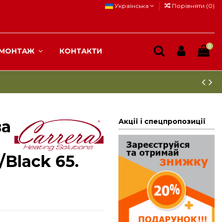
Українська
Порівняти (
0
)
0
МОНТАЖ
КОНТАКТИ
ва
Акції і спецпропозиції
/Black 65.