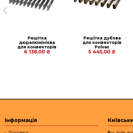
Решітка
Решітка дубова
дюралюмінієва
для конвекторів
для конвекторів
Polvax
Polvax
KVM.PREMIUM.380.300
6 138,00 ₴
5 445,00 ₴
KVM.PREMIUM.380.1250.90
Інформація
Київськи
Доставка
м. Київ, в