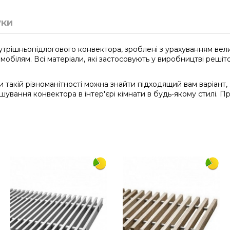
уки
трішньопідлогового конвектора, зроблені з урахуванням величе
томобілям. Всі матеріали, які застосовують у виробництві реш
яки такій різноманітності можна знайти підходящий вам варіант
шування конвектора в інтер'єрі кімнати в будь-якому стилі. Пр
2500
250
алюміній