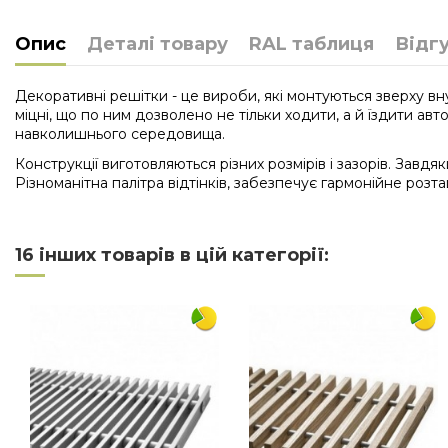
Опис
Деталі товару
RAL таблиця
Відг
Декоративні решітки - це вироби, які монтуються зверху вну
міцні, що по ним дозволено не тільки ходити, а й їздити ав
навколишнього середовища.
Конструкції виготовляються різних розмірів і зазорів. Завд
Різноманітна палітра відтінків, забезпечує гармонійне розта
Нема відгуків
Довжина
16 інших товарів в цій категорії:
Ширина
Матеріал