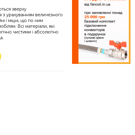
ються зверху
і з урахуванням величезного
ні і міцні, що по ним
обілям. Всі матеріали, які
огічно чистими і абсолютно
а.