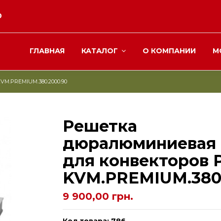
0
ГЛАВНАЯ
КАТАЛОГ
О КОМПАНИИ
М
VM.PREMIUM.380.2000.90
Решетка
дюралюминиевая
для конвекторов P
KVM.PREMIUM.380.
9 900,00 грн.