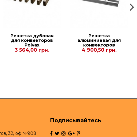
Решетка дубовая
Решетка
для конвекторов
алюминиевая для
Polvax
конвекторов
KV.230.3000.67
Carrera СV2 Inox
3 564,00 грн.
4 900,50 грн.
90/120. 380.1000
Подписывайтесь
тов, 32, оф.№908