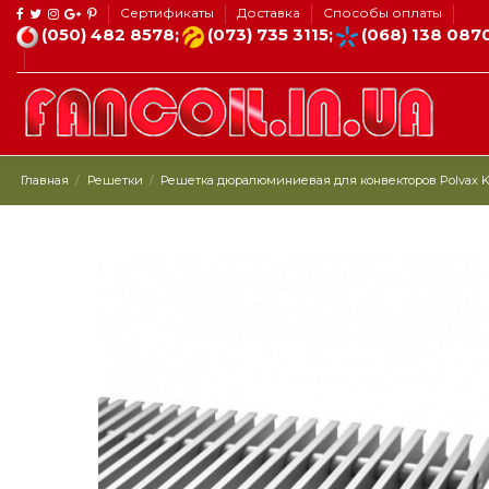
Сертификаты
Доставка
Способы оплаты
(050) 482 8578;
(073) 735 3115;
(068) 138 087
Главная
Решетки
Решетка дюралюминиевая для конвекторов Polvax K