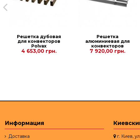
Решетка дубовая
Решетка
для конвекторов
алюминиевая для
Polvax
конвекторов
KV.PLUS.PREMIUM.300.3000.120
Carrera С Black
4 653,00 грн.
7 920,00 грн.
90/120. 230.2250
Информация
Киевски
Доставка
г. Киев, у