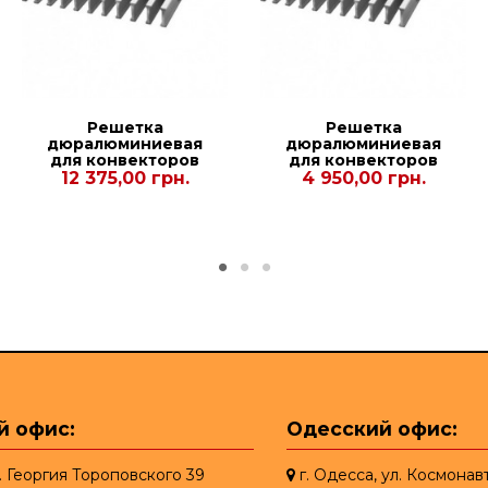
Решетка
Решетка
дюралюминиевая
дюралюминиевая
для конвекторов
для конвекторов
Polvax
Polvax
12 375,00 грн.
4 950,00 грн.
KVM.380.2500.90
KVM.PLUS.380.1000.120
й офис:
Одесский офис:
л. Георгия Тороповского 39
г. Одесса, ул. Космонав