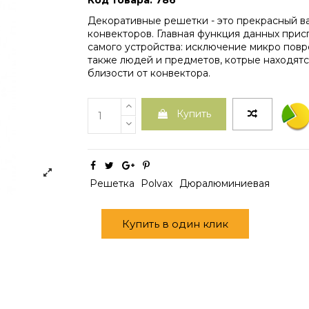
Код товара: 786
Декоративные решетки - это прекрасный в
конвекторов. Главная функция данных прис
самого устройства: исключение микро пов
также людей и предметов, котрые находят
близости от конвектора.
Купить
Решетка
Polvax
Дюралюминиевая
Купить в один клик