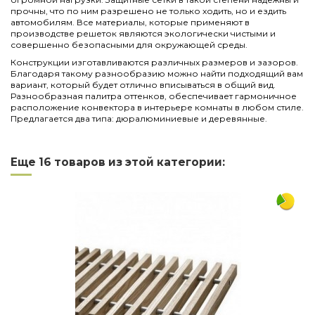
прочны, что по ним разрешено не только ходить, но и ездить
автомобилям. Все материалы, которые применяют в
производстве решеток являются экологически чистыми и
совершенно безопасными для окружающей среды.
Конструкции изготавливаются различных размеров и зазоров.
Благодаря такому разнообразию можно найти подходящий вам
вариант, который будет отлично вписываться в общий вид.
Разнообразная палитра оттенков, обеспечивает гармоничное
расположение конвектора в интерьере комнаты в любом стиле.
Предлагается два типа: дюралюминиевые и деревянные.
Нет отзывов
Написать отзыв
Длина
2500
Еще 16 товаров из этой категории:
Ширина
250
Материал
алюминий