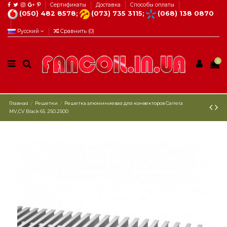
Сертификаты
Доставка
Способы оплаты
(050) 482 8578;
(073) 735 3115;
(068) 138 0870
Русский
Сравнить (
0
)
0
Главная
Решетки
Решетка алюминиевая для конвекторов Carrera
МV,СV Black 65. 250.2500