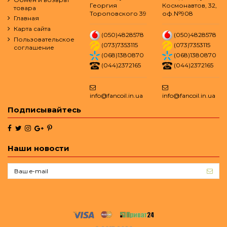
Георгия
Космонавтов, 32,
товара
Тороповского 39
оф.№908
Главная
Карта сайта
(050)4828578
(050)4828578
Пользовательское
(073)7353115
(073)7353115
соглашение
(068)1380870
(068)1380870
(044)2372165
(044)2372165
info@fancoil.in.ua
info@fancoil.in.ua
Подписывайтесь
Наши новости