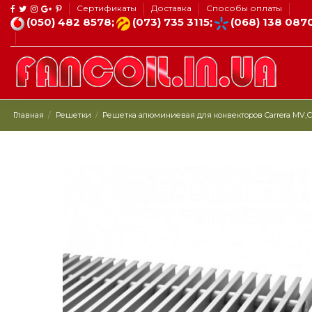
Сертификаты
Доставка
Способы оплаты
(050) 482 8578;
(073) 735 3115;
(068) 138 087
Главная
Решетки
Решетка алюминиевая для конвекторов Carrera МV,СV 