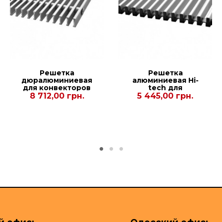
Решетка
Решетка
дюралюминиевая
алюминиевая Hi-
для конвекторов
tech для
Polvax
конвекторов
8 712,00 грн.
5 445,00 грн.
KVM.380.1750.90
Carrera CV2 Hydro
90/120. 380.1000