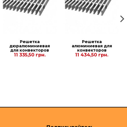
Решетка
Решетка
дюралюминиевая
алюминиевая для
для конвекторов
конвекторов
Рolvax KV-
Carrera М2,С2 Inox
11 335,50 грн.
11 434,50 грн.
D.PLUS.PREMIUM
65. 380.2750
300.2750.125