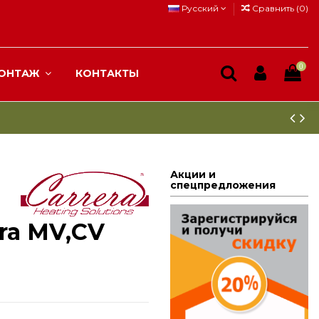
Русский
Сравнить (
0
)
0
ОНТАЖ
КОНТАКТЫ
Акции и
спецпредложения
ra МV,СV