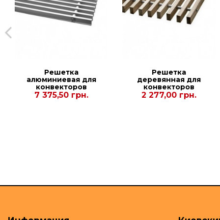
Решетка
Решетка
алюминиевая для
деревянная для
конвекторов
конвекторов
Carrera СV Inox
Carrera С Black
7 375,50 грн.
2 277,00 грн.
90/120. 300.1750
90/120. 230.1500