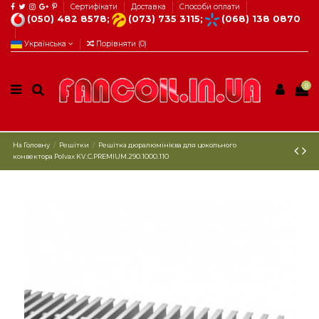
Сертифікати
Доставка
Способи оплати
(050) 482 8578;
(073) 735 3115;
(068) 138 0870
Українська
Порівняти (
0
)
0
На Головну
Решітки
Решітка дюралюмінієва для цокольного
конвектора Рolvax KV.C.PREMIUM.290.1000.110