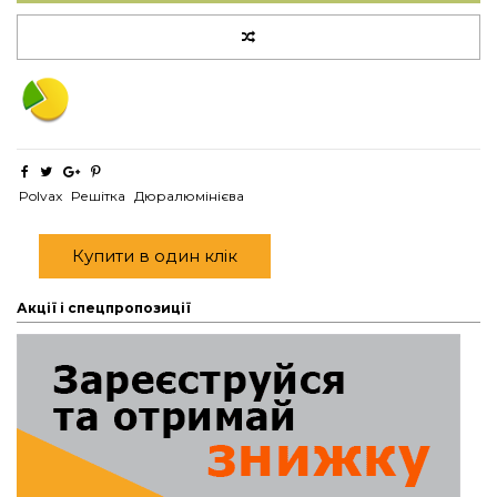
Polvax
Решітка
Дюралюмінієва
Купити в один клік
Акції і спецпропозиції