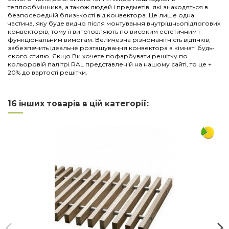
теплообмінника, а також людей і предметів, які знаходяться в
безпосередній близькості від конвектора. Це лише одна
частина, яку буде видно після монтування внутрішньопідлогових
конвекторів, тому її виготовляють по високим естетичним і
функціональним вимогам. Величезна різноманітність відтінків,
забезпечить ідеальне розташування конвектора в кімнаті будь-
якого стилю. Якщо Ви хочете пофарбувати решітку по
кольоровій палітрі RAL представленій на нашому сайті, то це +
20% до вартості решітки.
Нема відгуків
Напишіть відгук
Довжина
1000
16 інших товарів в цій категорії:
Ширина
290
Матеріал
дюралюміній