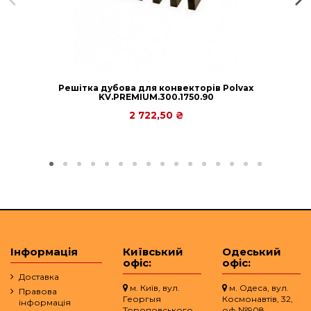
Решітка дубова для конвекторів Polvax
KV.PREMIUM.300.1750.90
2 722,50 ₴
Інформація
Київський
Одеський
офіс:
офіс:
Доставка
м. Київ, вул.
м. Одеса, вул.
Правова
Георгыя
Космонавтів, 32,
інформація
Тороповського
оф.№908