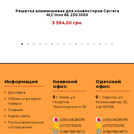
Решетка алюминиевая для конвекторов Carrera
М,С Inox 65. 230.1000
3 564,00 грн.
Информация
Киевский
Одесский
офис:
офис:
Доставка
г. Киев, ул.
г. Одесса, ул.
Обмен и возврат
Георгия
Космонавтов, 32,
товара
Тороповского 39
оф.№908
Главная
Карта сайта
(050)4828578
(050)4828578
Пользовательское
(073)7353115
(073)7353115
соглашение
(068)1380870
(068)1380870