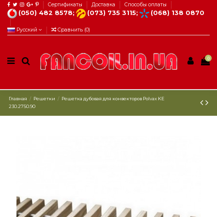
Сертификаты
Доставка
Способы оплаты
(050) 482 8578;
(073) 735 3115;
(068) 138 0870
Русский
Сравнить (
0
)
0
Главная
Решетки
Решетка дубовая для конвекторов Рolvax KE
230.2750.90