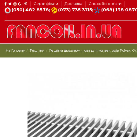
Сертифікати
Доставка
Способи оплати
(050) 482 8578;
(073) 735 3115;
(068) 138 087
На Головну
Решітки
Решітка дюралюмінієва для конвекторів Polvax KV.