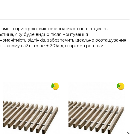
ст самого пристрою: виключення мікро пошкоджень
астина, яку буде видно після монтування
номанітність відтінків, забезпечить ідеальне розташування
 нашому сайті, то це + 20% до вартості решітки.
Напишіть відгук