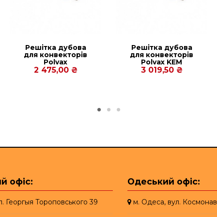
Решітка дубова
Решітка дубова
для конвекторів
для конвекторів
Polvax
Рolvax KEM
KVM.PREMIUM.380.1250.90
300.2000.67
2 475,00 ₴
3 019,50 ₴
й офіс:
Одеський офіс:
ул. Георгыя Тороповського 39
м. Одеса, вул. Космонав