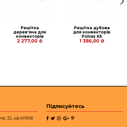
Решітка
Решітка дубова
дерев'яна для
для конвекторів
конвекторів
Рolvax KE
Carrera C
230.1000.120
2 277,00 ₴
1 386,00 ₴
Inox/Black 90/120.
230.1500
Підписуйтесь
тів, 32, оф.№908