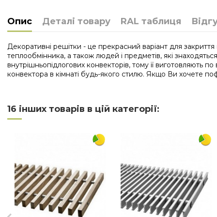
Опис
Деталі товару
RAL таблиця
Відг
Декоративні решітки - це прекрасний варіант для закриття
теплообмінника, а також людей і предметів, які знаходятьс
внутрішньопідлогових конвекторів, тому її виготовляють по
конвектора в кімнаті будь-якого стилю. Якщо Ви хочете поф
Нема відгуків
Довжина
16 інших товарів в цій категорії:
Ширина
Матеріал