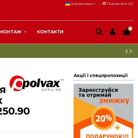
Українська
Порівняти (
0
)
0
МОНТАЖ
КОНТАКТИ
Акції і спецпропозиції
я
x
250.90