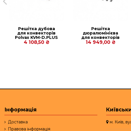
Решітка дубова
Решітка
для конвекторів
дюралюмінієва
Рolvax KVM-D.PLUS
для конвекторів
380.2250.125
Рolvax KEM
4 108,50 ₴
14 949,00 ₴
380.3000.120
Інформація
Київськи
Доставка
м. Київ, в
Правова інформація