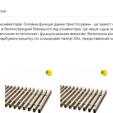
уки
 конвекторів. Головна функція даних пристосувань - це захи
я в безпосередній близькості від конвектора. Це лише одна ч
 високим естетичним і функціональним вимогам. Величезна різ
арбувати решітку по кольоровій палітрі RAL представленій на
1250
300
дюралюміній