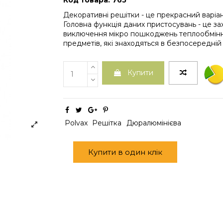
Код товара: 765
Декоративні решітки - це прекрасний варіан
Головна функція даних пристосувань - це за
виключення мікро пошкоджень теплообмінни
предметів, які знаходяться в безпосередній 
Купити
Polvax
Решітка
Дюралюмінієва
Купити в один клік