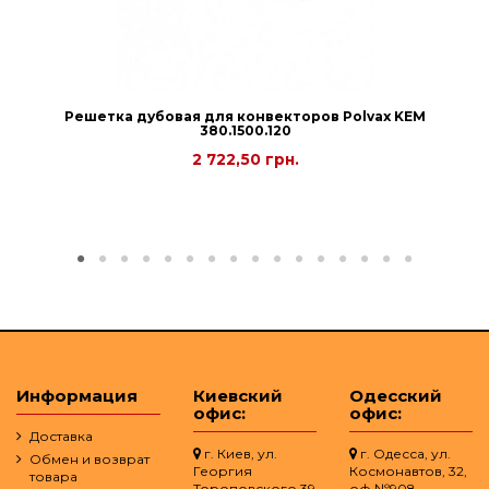
Решетка дубовая для конвекторов Рolvax KEM
380.1500.120
2 722,50 грн.
Информация
Киевский
Одесский
офис:
офис:
Доставка
г. Киев, ул.
г. Одесса, ул.
Обмен и возврат
Георгия
Космонавтов, 32,
товара
Тороповского 39
оф.№908