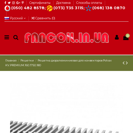
Сертификаты
Доставка
Способы оплаты
(050) 482 8578;
(073) 735 3115;
(068) 138 0870
Русский
Сравнить (
0
)
0
Главная
Решетки
Решетка дюралюминиевая для конвекторов Polvax
KV.PREMIUM.160.1750.180