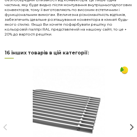
частина, яку буде видно після монтування внутрішньопідлогових
конвекторів, тому її виготовляють по високим естетичним і
функціональним вимогам. Величезна різноманітність відтінків,
забезпечить ідеальне розташування конвектора в кімнаті будь-
якого стилю. Якщо Ви хочете пофарбувати решітку по
кольоровій палітрі RAL представленій на нашому сайті, то це +
20% до вартості решітки.
Нема відгуків
Напишіть відгук
Довжина
2750
16 інших товарів в цій категорії:
Ширина
380
Матеріал
дюралюміній