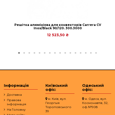
Решітка алюмінієва для конвекторів Carrera СV
Inox/Black 90/120. 300.3000
12 523,50 ₴
Інформація
Київський
Одеський
офіс:
офіс:
Доставка
м. Київ, вул.
м. Одеса, вул.
Правова
Георгыя
Космонавтів, 32,
інформація
Тороповського
оф.№908
На Головну
39
Мапа сайту