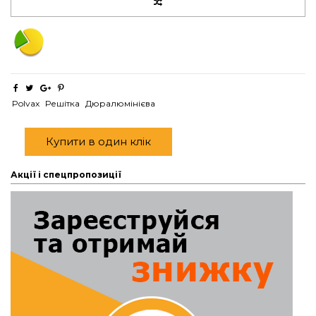
Polvax
Решітка
Дюралюмінієва
Купити в один клік
Акції і спецпропозиції