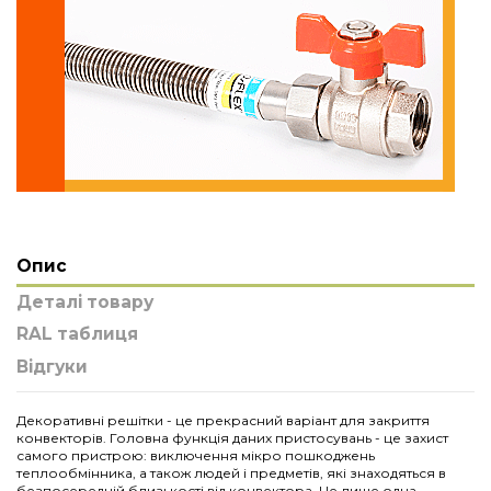
Опис
Деталі товару
RAL таблиця
Відгуки
Декоративні решітки - це прекрасний варіант для закриття
конвекторів. Головна функція даних пристосувань - це захист
самого пристрою: виключення мікро пошкоджень
теплообмінника, а також людей і предметів, які знаходяться в
безпосередній близькості від конвектора. Це лише одна