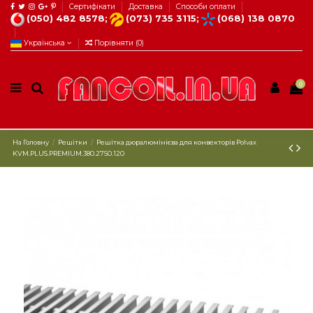
Сертифікати
Доставка
Способи оплати
(050) 482 8578;
(073) 735 3115;
(068) 138 0870
Українська
Порівняти (
0
)
0
На Головну
Решітки
Решітка дюралюмінієва для конвекторів Polvax
KVM.PLUS.PREMIUM.380.2750.120