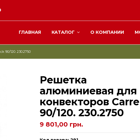
0
ГЛАВНАЯ
КАТАЛОГ
О КОМПАНИИ
М
 90/120. 230.2750
Решетка
алюминиевая для
конвекторов Carre
90/120. 230.2750
9 801,00 грн.