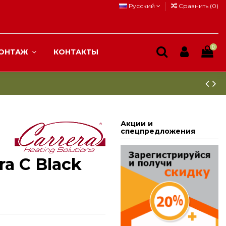
Русский
Сравнить (
0
)
0
ОНТАЖ
КОНТАКТЫ
Акции и
спецпредложения
ra С Black