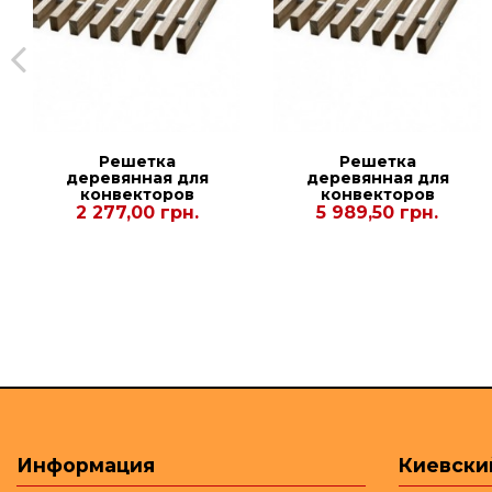
Решетка
Решетка
деревянная для
деревянная для
конвекторов
конвекторов
Carrera СV Black
Carrera С2 Inox
2 277,00 грн.
5 989,50 грн.
90/120. 300.1250
90/120. 380.3000
Информация
Киевски