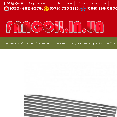
Сертификаты
Доставка
Способы оплаты
(050) 482 8578;
(073) 735 3115;
(068) 138 087
Главная
Решетки
Решетка алюминиевая для конвекторов Carrera С Black