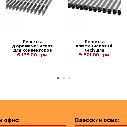
Решетка
Решетка
дюралюминиевая
алюминиевая Hi-
для конвекторов
tech для
Polvax
конвекторов
6 138,00 грн.
9 801,00 грн.
KV.300.1500.90
Carrera C Hydro
90/120. 230.2500
й офис:
Одесский офис: