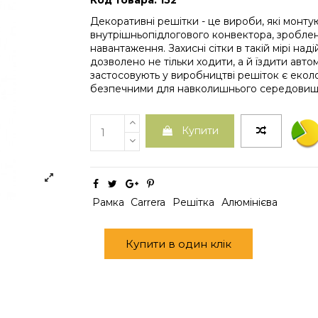
Код товара: 152
Декоративні решітки - це вироби, які монту
внутрішньопідлогового конвектора, зроблен
навантаження. Захисні сітки в такій мірі надій
дозволено не тільки ходити, а й їздити автом
застосовують у виробництві решіток є екол
безпечними для навколишнього середовищ
Купити
Рамка
Carrera
Решітка
Алюмінієва
Купити в один клік