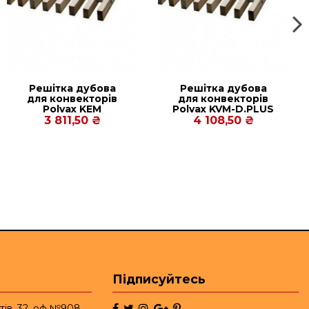
Решітка дубова
Решітка дубова
для конвекторів
для конвекторів
Рolvax KEM
Рolvax KVM-D.PLUS
380.2000.120
380.2250.125
3 811,50 ₴
4 108,50 ₴
Підписуйтесь
тів, 32, оф.№908