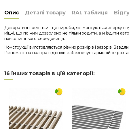
Опис
Деталі товару
RAL таблиця
Відг
Декоративні решітки - це вироби, які монтуються зверху вну
міцні, що по ним дозволено не тільки ходити, а й їздити ав
навколишнього середовища.
Конструкції виготовляються різних розмірів і зазорів. Завд
Різноманітна палітра відтінків, забезпечує гармонійне розта
Нема відгуків
Довжина
16 інших товарів в цій категорії:
Ширина
Матеріал