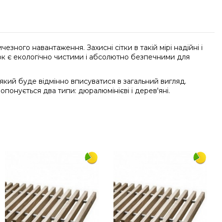
зного навантаження. Захисні сітки в такій мірі надійні і
іток є екологічно чистими і абсолютно безпечними для
, який буде відмінно вписуватися в загальний вигляд.
опонується два типи: дюралюмінієві і дерев'яні.
Напишіть відгук