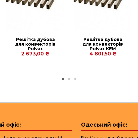
Решітка дубова
Решітка дубова
для конвекторів
для конвекторів
Polvax
Рolvax KEM
KVM.360.1500.78
330.3000.50
2 673,00 ₴
4 801,50 ₴
й офіс:
Одеський офіс:
ул. Георгыя Тороповського 39
м. Одеса, вул. Космонав