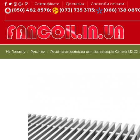
Сертифікати
Доставка
Способи оплати
(050) 482 8578;
(073) 735 3115;
(068) 138 087
На Головну
Решітки
Решітка алюмінієва для конвекторів Carrera М2,С2 In