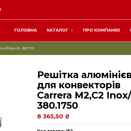
0
ГОЛОВНА
КАТАЛОГ
ПРО КОМПАНІЮ
ox/Black 65. 380.1750
Решітка алюмініє
для конвекторів
Carrera М2,С2 Inox/
380.1750
8 365,50 ₴