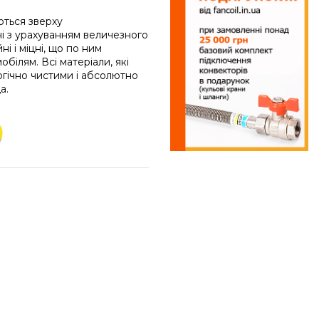
ються зверху
і з урахуванням величезного
ні і міцні, що по ним
обілям. Всі матеріали, які
огічно чистими і абсолютно
а.