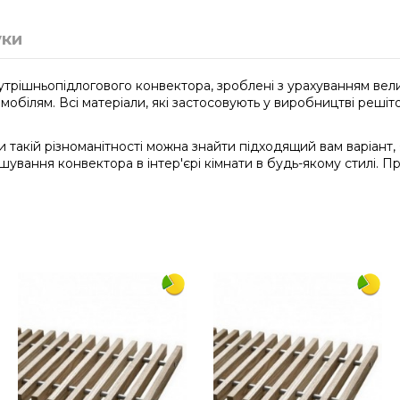
уки
трішньопідлогового конвектора, зроблені з урахуванням величе
томобілям. Всі матеріали, які застосовують у виробництві реш
яки такій різноманітності можна знайти підходящий вам варіант
шування конвектора в інтер'єрі кімнати в будь-якому стилі. Пр
1750
380
алюміній