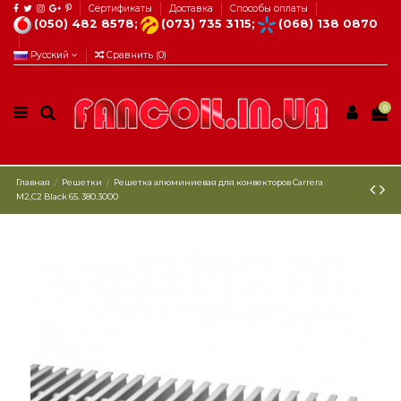
Сертификаты
Доставка
Способы оплаты
(050) 482 8578;
(073) 735 3115;
(068) 138 0870
Русский
Сравнить (
0
)
0
Главная
Решетки
Решетка алюминиевая для конвекторов Carrera
М2,С2 Black 65. 380.3000