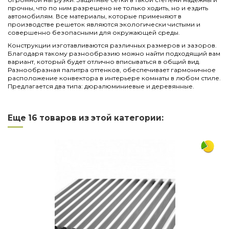
прочны, что по ним разрешено не только ходить, но и ездить
автомобилям. Все материалы, которые применяют в
производстве решеток являются экологически чистыми и
совершенно безопасными для окружающей среды.
Конструкции изготавливаются различных размеров и зазоров.
Благодаря такому разнообразию можно найти подходящий вам
вариант, который будет отлично вписываться в общий вид.
Разнообразная палитра оттенков, обеспечивает гармоничное
расположение конвектора в интерьере комнаты в любом стиле.
Предлагается два типа: дюралюминиевые и деревянные.
Нет отзывов
Написать отзыв
Длина
3000
Еще 16 товаров из этой категории:
Ширина
380
Материал
алюминий