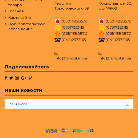
Георгия
Космонавтов, 32,
товара
Тороповского 39
оф.№908
Главная
Карта сайта
(050)4828578
(050)4828578
Пользовательское
(073)7353115
(073)7353115
соглашение
(068)1380870
(068)1380870
(044)2372165
(044)2372165
info@fancoil.in.ua
info@fancoil.in.ua
Подписывайтесь
Наши новости