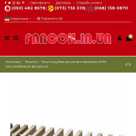
Сертифікати
Доставка
Способи оплати
(050) 482 8578;
(073) 735 3115;
(068) 138 0870
Українська
Порівняти (
0
)
0
На Головну
Решітки
Решітка дубова для конвекторів Рolvax KVM-
D.PLUS.PREMIUM 380.1500.125