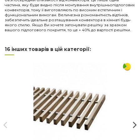
частина, яку буде видно після монтування внутрішньопідлогових
конвекторів, тому її виготовляють по високим естетичним і
функціональним вимогам. Величезна різноманітність відтінків,
забезпечить ідеальне розташування конвектора в кімнаті будь-
якого стилю. Якщо Ви хочете затонувати решітку за зразком
вашого підлогового покриття, то це + 40% до вартості решітки.
Нема відгуків
Напишіть відгук
Довжина
1500
16 інших товарів в цій категорії:
Ширина
380
Матеріал
дерево