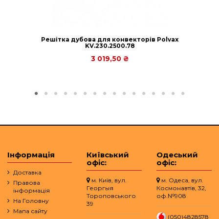
Решітка дубова для конвекторів Polvax
KV.230.2500.78
3 019,50 ₴
Інформація
Київський
Одеський
офіс:
офіс:
Доставка
м. Київ, вул.
м. Одеса, вул.
Правова
Георгыя
Космонавтів, 32,
інформація
Тороповського
оф.№908
На Головну
39
Мапа сайту
(050)4828578