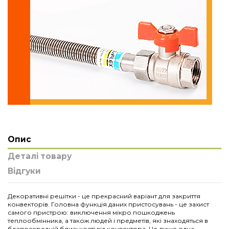
Опис
Деталі товару
Відгуки
Декоративні решітки - це прекрасний варіант для закриття
конвекторів. Головна функція даних пристосувань - це захист
самого пристрою: виключення мікро пошкоджень
теплообмінника, а також людей і предметів, які знаходяться в
безпосередній близькості від конвектора. Це лише одна