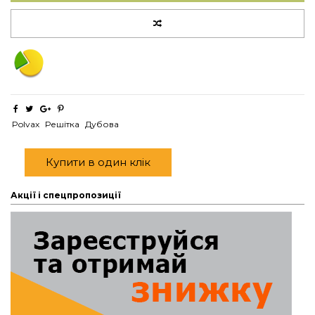
Polvax
Решітка
Дубова
Купити в один клік
Акції і спецпропозиції