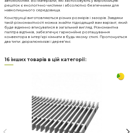
автомобілям. Всі матеріали, які застосовують у виробництві
решіток є екологічно чистими і абсолютно безпечними для
навколишнього середовища.
Конструкції виготовляються різних розмірів і зазорів. Завдяки
такій різноманітності можна знайти підходящий вам варіант, який
буде відмінно вписуватися в загальний вигляд. Різноманітна
палітра відтінків, забезпечує гармонійне розташування
конвектора в інтер'єрі кімнати в будь-якому стилі. Пропонується
два типи: дюралюмінієві і дерев'яні.
Нема відгуків
Напишіть відгук
Довжина
1250
16 інших товарів в цій категорії:
Ширина
300
Матеріал
алюміній