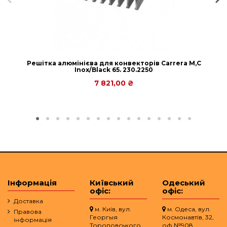
Решітка алюмінієва для конвекторів Carrera М,C
Inox/Black 65. 230.2250
7 821,00 ₴
Інформація
Київський
Одеський
офіс:
офіс:
Доставка
м. Київ, вул.
м. Одеса, вул.
Правова
Георгыя
Космонавтів, 32,
інформація
Тороповського
оф.№908