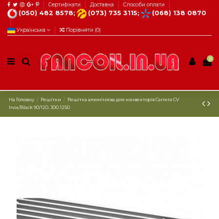
Сертифікати
Доставка
Способи оплати
(050) 482 8578;
(073) 735 3115;
(068) 138 0870
Українська
Порівняти (
0
)
0
На Головну
Решітки
Решітка алюмінієва для конвекторів Carrera СV
Inox/Black 90/120. 300.1250