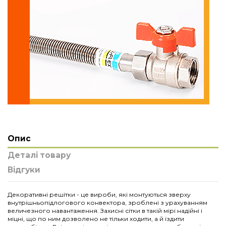
Опис
Деталі товару
Відгуки
Декоративні решітки - це вироби, які монтуються зверху
внутрішньопідлогового конвектора, зроблені з урахуванням
величезного навантаження. Захисні сітки в такій мірі надійні і
міцні, що по ним дозволено не тільки ходити, а й їздити