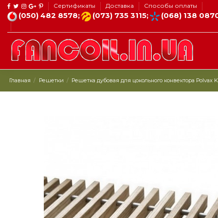
Сертификаты
Доставка
Способы оплаты
(050) 482 8578;
(073) 735 3115;
(068) 138 087
Главная
Решетки
Решетка дубовая для цокольного конвектора Рolvax KV.