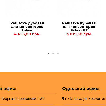
Решетка дубовая
Решетка дубовая
для конвекторов
для конвекторов
Polvax
Рolvax KE
KVM.PLUS.380.2500.120
230.2500.120
4 653,00 грн.
3 019,50 грн.
й офис:
Одесский офис:
л. Георгия Тороповского 39
г. Одесса, ул. Космонав