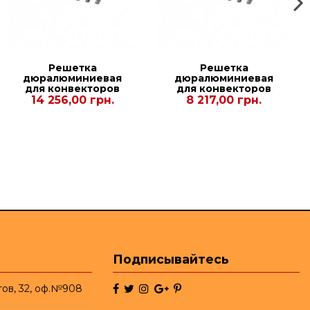
Решетка
Решетка
дюралюминиевая
дюралюминиевая
для конвекторов
для конвекторов
Polvax
Рolvax KE
14 256,00 грн.
8 217,00 грн.
KVM.360.3000.67
300.2000.90
Подписывайтесь
тов, 32, оф.№908