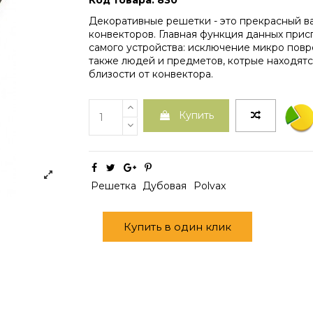
Код товара: 830
Декоративные решетки - это прекрасный в
конвекторов. Главная функция данных прис
самого устройства: исключение микро пов
также людей и предметов, котрые находят
близости от конвектора.
Купить
Решетка
Дубовая
Polvax
Купить в один клик