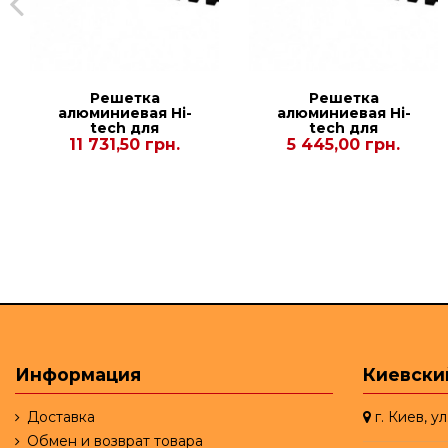
Решетка
Решетка
алюминиевая Hi-
алюминиевая Hi-
tech для
tech для
конвекторов
конвекторов
11 731,50 грн.
5 445,00 грн.
Carrera CV2 Black
Carrera CV2 Inox
90/120. 380.2250
90/120. 380.1000
Информация
Киевски
Доставка
г. Киев, у
Обмен и возврат товара