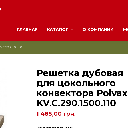
0
ГЛАВНАЯ
КАТАЛОГ
О КОМПАНИИ
М
C.290.1500.110
Решетка дубовая
для цокольного
конвектора Рolvax
KV.C.290.1500.110
1 485,00 грн.