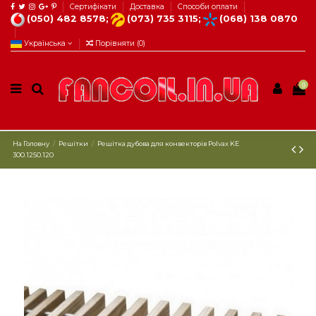
Сертифікати
Доставка
Способи оплати
(050) 482 8578;
(073) 735 3115;
(068) 138 0870
Українська
Порівняти (
0
)
0
На Головну
Решітки
Решітка дубова для конвекторів Рolvax KE
300.1250.120