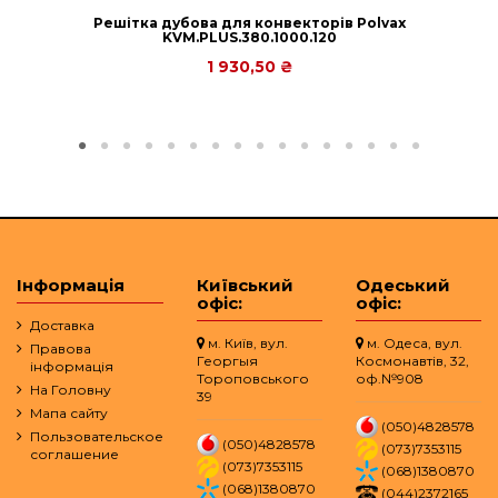
Решітка дубова для конвекторів Polvax
KVM.PLUS.380.1000.120
1 930,50 ₴
Інформація
Київський
Одеський
офіс:
офіс:
Доставка
м. Київ, вул.
м. Одеса, вул.
Правова
Георгыя
Космонавтів, 32,
інформація
Тороповського
оф.№908
На Головну
39
Мапа сайту
(050)4828578
Пользовательское
(050)4828578
(073)7353115
соглашение
(073)7353115
(068)1380870
(068)1380870
(044)2372165