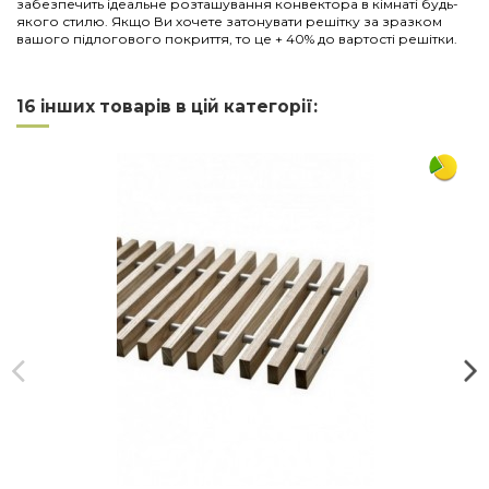
забезпечить ідеальне розташування конвектора в кімнаті будь-
якого стилю. Якщо Ви хочете затонувати решітку за зразком
вашого підлогового покриття, то це + 40% до вартості решітки.
Нема відгуків
Напишіть відгук
Довжина
1250
16 інших товарів в цій категорії:
Ширина
300
Матеріал
дерево