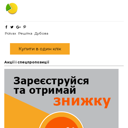
Polvax
Решітка
Дубова
Купити в один клік
Акції і спецпропозиції