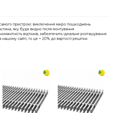
ст самого пристрою: виключення мікро пошкоджень
астина, яку буде видно після монтування
номанітність відтінків, забезпечить ідеальне розташування
 нашому сайті, то це + 20% до вартості решітки.
Напишіть відгук