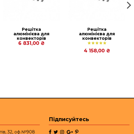
Решітка
Решітка
алюмінієва для
алюмінієва для
конвекторів
конвекторів
Carrera МV2,СV2
Carrera М,C
6 831,00 ₴
Inox/Black 65.
Inox/Black 65.
4 158,00 ₴
380.1500
230.1250
Підписуйтесь
тів, 32, оф.№908