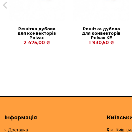
Решітка дубова
Решітка дубова
для конвекторів
для конвекторів
Polvax
Рolvax KE
KV.230.2000.78
230.1500.67
2 475,00 ₴
1 930,50 ₴
Інформація
Київськи
Доставка
м. Київ, в