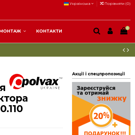
Українська
Порівняти (
0
)
0
МОНТАЖ
КОНТАКТИ
Акції і спецпропозиції
я
ктора
0.110