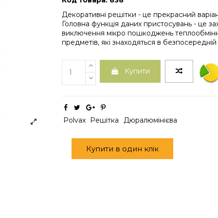
Код товара: 838
Декоративні решітки - це прекрасний варіан
Головна функція даних пристосувань - це за
виключення мікро пошкоджень теплообмінни
предметів, які знаходяться в безпосередній 
Купити
Polvax
Решітка
Дюралюмінієва
Купити в один клік