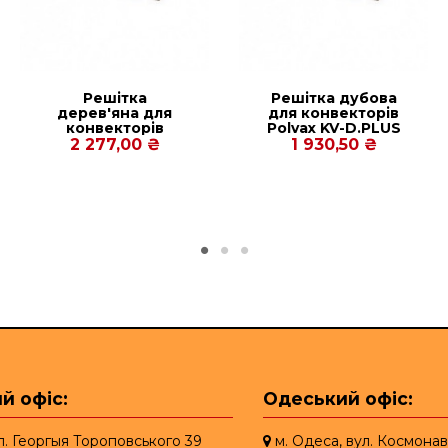
Решітка
Решітка дубова
дерев'яна для
для конвекторів
конвекторів
Рolvax KV-D.PLUS
Carrera СV
300.1250.125
2 277,00 ₴
1 930,50 ₴
Inox/Black 90/120.
300.1250
й офіс:
Одеський офіс:
ул. Георгыя Тороповського 39
м. Одеса, вул. Космонав