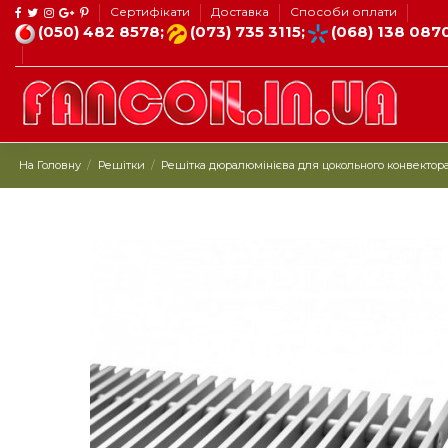
Сертифікати
Доставка
Способи оплати
(050) 482 8578;
(073) 735 3115;
(068) 138 087
На Головну
Решітки
Решітка дюралюмінієва для цокольного конвектора Р