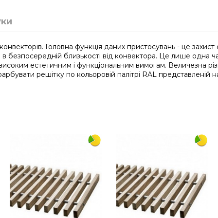
уки
 конвекторів. Головна функція даних пристосувань - це захи
я в безпосередній близькості від конвектора. Це лише одна ч
 високим естетичним і функціональним вимогам. Величезна різ
арбувати решітку по кольоровій палітрі RAL представленій на
1500
290
дюралюміній