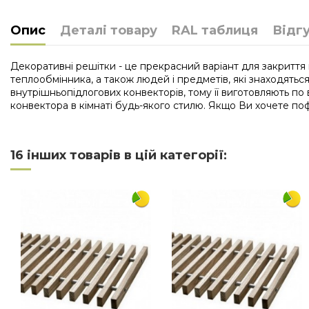
Опис
Деталі товару
RAL таблиця
Відг
Декоративні решітки - це прекрасний варіант для закриття
теплообмінника, а також людей і предметів, які знаходятьс
внутрішньопідлогових конвекторів, тому її виготовляють по
конвектора в кімнаті будь-якого стилю. Якщо Ви хочете поф
Нема відгуків
Довжина
16 інших товарів в цій категорії:
Ширина
Матеріал