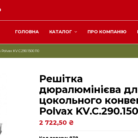
0
ГОЛОВНА
КАТАЛОГ
ПРО КОМПАНІЮ
olvax KV.C.290.1500.110
Решітка
дюралюмінієва дл
цокольного конве
Рolvax KV.C.290.150
2 722,50 ₴