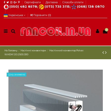
Сертифікати
Доставка
Способи оплати
(050) 482 8578;
(073) 735 3115;
(068) 138 0870
Українська
Порівняти (
0
)
0
На Головну
Настінні конвектори
Настінний конвектор Polvax
W.KEM.120.2500.300
Ціну знижено