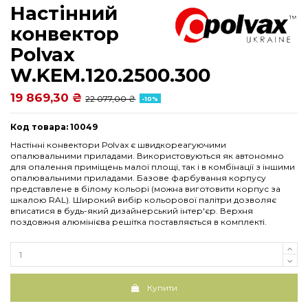
Настінний
конвектор
Polvax
W.KEM.120.2500.300
19 869,30 ₴
22 077,00 ₴
-10%
Код товара: 10049
Настінні конвектори Polvax є швидкореагуючими
опалювальними приладами. Використовуються як автономно
для опалення приміщень малої площі, так і в комбінації з іншими
опалювальними приладами. Базове фарбування корпусу
представлене в білому кольорі (можна виготовити корпус за
шкалою RAL). Широкий вибір кольорової палітри дозволяє
вписатися в будь-який дизайнерський інтер'єр. Верхня
поздовжня алюмінієва решітка поставляється в комплекті.
Купити