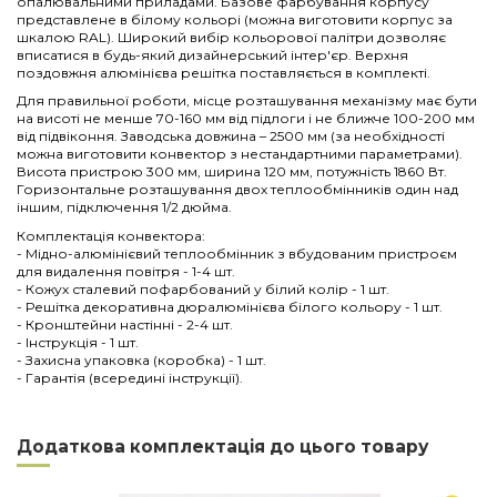
опалювальними приладами. Базове фарбування корпусу
представлене в білому кольорі (можна виготовити корпус за
шкалою RAL). Широкий вибір кольорової палітри дозволяє
вписатися в будь-який дизайнерський інтер'єр. Верхня
поздовжня алюмінієва решітка поставляється в комплекті.
Для правильної роботи, місце розташування механізму має бути
на висоті не менше 70-160 мм від підлоги і не ближче 100-200 мм
від підвіконня. Заводська довжина – 2500 мм (за необхідності
можна виготовити конвектор з нестандартними параметрами).
Висота пристрою 300 мм, ширина 120 мм, потужність 1860 Вт.
Горизонтальне розташування двох теплообмінників один над
іншим, підключення 1/2 дюйма.
Комплектація конвектора:
- Мідно-алюмінієвий теплообмінник з вбудованим пристроєм
для видалення повітря - 1-4 шт.
- Кожух сталевий пофарбований у білий колір - 1 шт.
- Решітка декоративна дюралюмінієва білого кольору - 1 шт.
- Кронштейни настінні - 2-4 шт.
- Інструкція - 1 шт.
- Захисна упаковка (коробка) - 1 шт.
- Гарантія (всередині інструкції).
Нема відгуків
Напишіть відгук
Довжина
2500
Додаткова комплектація до цього товару
Ширина
120
Висота
300