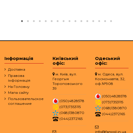
Інформація
Київський
Одеський
офіс:
офіс:
Доставка
м. Київ, вул.
м. Одеса, вул.
Правова
Георгыя
Космонавтів, 32,
інформація
Тороповського
оф.№908
На Головну
39
Мапа сайту
(050)4828578
Пользовательское
(050)4828578
(073)7353115
соглашение
(073)7353115
(068)1380870
(068)1380870
(044)2372165
(044)2372165
info@fancoil.in.ua