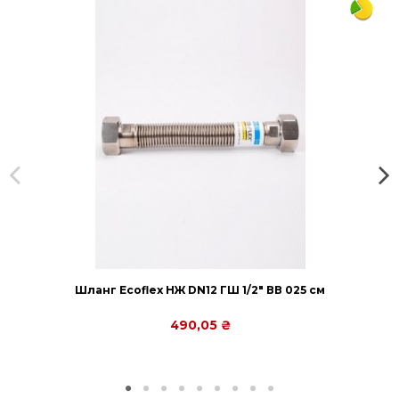
Підключення
1/2
Потужність
1860
Защита от перегрева
Нет
Тип управления
Механическое
Настенный монтаж
Есть
Возможность использовать в
Есть
ванных комнатах
Защита от замерзания
Нет
Страна производитель
Украина
Страна регистрации бренда
Польша
Оплата в кредит
Да
Способы установки
Настенный
Шланг Еcoflex НЖ DN12 ГШ 1/2" ВВ 025 см
Материал теплообменника
Медь-Алюминий
490,05 ₴
Тип конвекции
Естественная (без вентилятора)
Способ подключения
Боковое
Регулирование мощности
Ступенчатое