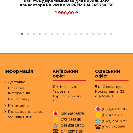
Решітка дюралюмінієва для цокольного
конвектора Рolvax KV.W.PREMIUM.245.750.130
1 980,00 ₴
Інформація
Київський
Одеський
офіс:
офіс:
Доставка
м. Київ, вул.
м. Одеса, вул.
Правова
Георгыя
Космонавтів, 32,
інформація
Тороповського
оф.№908
На Головну
39
Мапа сайту
(050)4828578
Пользовательское
(050)4828578
(073)7353115
соглашение
(073)7353115
(068)1380870
(068)1380870
(044)2372165
(044)2372165