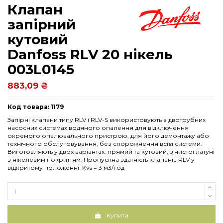
Клапан
запірний
кутовий
Danfoss RLV 20 нікель
003L0145
883,09 ₴
Код товара: 1179
Запірні клапани типу RLV і RLV-S використовують в двотрубних
насосних системах водяного опалення для відключення
окремого опалювального пристрою, для його демонтажу або
технічного обслуговування, без спорожнення всієї системи.
Виготовляють у двох варіантах: прямий та кутовий, з чистої латуні
з нікелевим покриттям. Пропускна здатність клапанів RLV у
відкритому положенні: Kvs = 3 м3/год
Купити