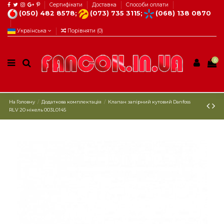
Сертифікати
Доставка
Способи оплати
(050) 482 8578;
(073) 735 3115;
(068) 138 0870
Українська
Порівняти (
0
)
0
На Головну
Додаткова комплектація
Клапан запірний кутовий Danfoss
RLV 20 нікель 003L0145