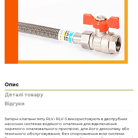
Опис
Деталі товару
Відгуки
Запірні клапани типу RLV і RLV-S використовують в двотрубних
насосних системах водяного опалення для відключення
окремого опалювального пристрою, для його демонтажу або
технічного обслуговування, без спорожнення всієї системи.