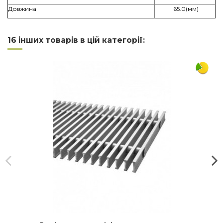
Довжина
65.0(мм)
Артикул
003L0145
Нема відгуків
Напишіть відгук
16 інших товарів в цій категорії: