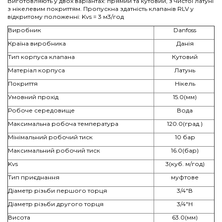
Виготовляють у двох варіантах: прямий та кутовий, з чистої латуні
з нікелевим покриттям. Пропускна здатність клапанів RLV у
відкритому положенні: Kvs = 3 м3/год
Виробник
Danfoss
Країна виробника
Данія
Тип корпуса клапана
Кутовий
Матеріал корпуса
Латунь
Покриття
Нікель
Умовний прохід
15.0(мм)
Робоче середовище
Вода
Максимальна робоча температура
120.0(град.)
Мінімальний робочий тиск
10 бар
Максимальний робочий тиск
16.0(бар)
Kvs
3(куб. м/год)
Тип приєднання
муфтове
Діаметр різьби першого торця
3/4"В
Діаметр різьби другого торця
3/4"Н
Висота
63.0(мм)