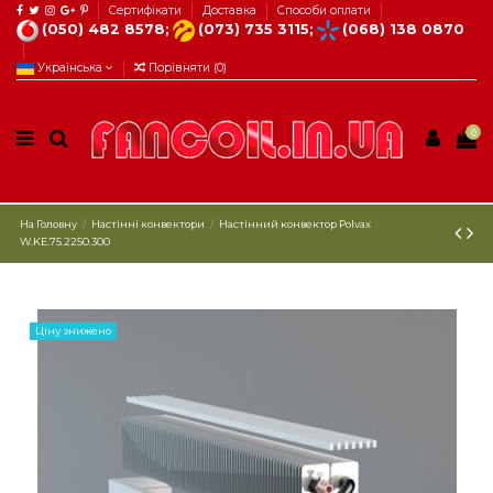
Сертифікати
Доставка
Способи оплати
(050) 482 8578;
(073) 735 3115;
(068) 138 0870
Українська
Порівняти (
0
)
0
На Головну
Настінні конвектори
Настінний конвектор Polvax
W.KE.75.2250.300
Ціну знижено