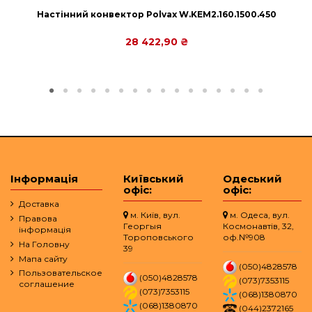
Настінний конвектор Polvax W.KEM2.160.1500.450
28 422,90 ₴
Інформація
Київський
Одеський
офіс:
офіс:
Доставка
м. Київ, вул.
м. Одеса, вул.
Правова
Георгыя
Космонавтів, 32,
інформація
Тороповського
оф.№908
На Головну
39
Мапа сайту
(050)4828578
Пользовательское
(050)4828578
(073)7353115
соглашение
(073)7353115
(068)1380870
(068)1380870
(044)2372165