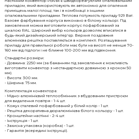
Настінний конвектор Polvax є швидкореагуючим опалювальним
приладом, який використовують як автономно для опалення
приміщень малої площі, так і в комбінації з іншими
опалювальними приладами. Теплова потужність приладу 929 Ват.
Базове фарбування корпуса виконано в білому кольорі. Під
замовлення можна виготовити корпус пофарбований за
шкалою RAL. Широкий вибір кольорів дозволяє вписатися в
будь-який дизайнерський інтер'єр. Верхня поздовжня
алюмінієва решітка поставляється в комплекті. Розташування
приладу для правильної роботи має бути на висоті не менше 70-
160 мм від підлоги і не ближче 100-200 мм від підвіконня.
Стандартні розміри:
- Довжина: 2250 мм (за бажанням під замовлення є можливість
виготовити конвектор з нестандартною довжиною з кроком 50
мм).
- Висота: 300 мм.
- Ширина: 75 мм.
Комплектація конвектора:
- Мідно-алюмінієвий теплообмінник з вбудованим пристроєм
для видалення повітря - 1-4 шт.
- Кожух сталевий пофарбований у білий колір - 1 шт.
- Решітка декоративна дюралюмінієва білого кольору - 1 шт.
- Кронштейни настінні - 2-4 шт.
- Інструкція - 1 шт.
- Захисна упаковка (коробка) - 1 шт.
- Гарантія (всередині інструкції).