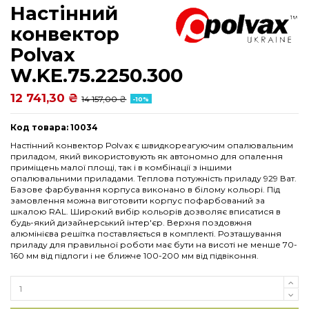
Настінний
конвектор
Polvax
W.KE.75.2250.300
12 741,30 ₴
14 157,00 ₴
-10%
Код товара: 10034
Настінний конвектор Polvax є швидкореагуючим опалювальним
приладом, який використовують як автономно для опалення
приміщень малої площі, так і в комбінації з іншими
опалювальними приладами. Теплова потужність приладу 929 Ват.
Базове фарбування корпуса виконано в білому кольорі. Під
замовлення можна виготовити корпус пофарбований за
шкалою RAL. Широкий вибір кольорів дозволяє вписатися в
будь-який дизайнерський інтер'єр. Верхня поздовжня
алюмінієва решітка поставляється в комплекті. Розташування
приладу для правильної роботи має бути на висоті не менше 70-
160 мм від підлоги і не ближче 100-200 мм від підвіконня.