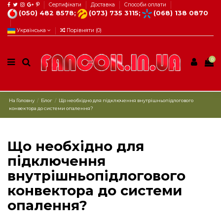
Сертифікати
Доставка
Способи оплати
(050) 482 8578;
(073) 735 3115;
(068) 138 0870
Українська
Порівняти (
0
)
0
На Головну
Блог
Що необхідно для підключення внутрішньопідлогового
конвектора до системи опалення?
Що необхідно для
підключення
внутрішньопідлогового
конвектора до системи
опалення?