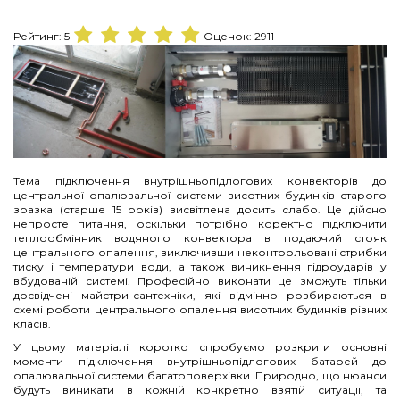
Рейтинг:
5
Оценок:
2911
Тема підключення внутрішньопідлогових конвекторів до
центральної опалювальної системи висотних будинків старого
зразка (старше 15 років) висвітлена досить слабо. Це дійсно
непросте питання, оскільки потрібно коректно підключити
теплообмінник водяного конвектора в подаючий стояк
центрального опалення, виключивши неконтрольовані стрибки
тиску і температури води, а також виникнення гідроударів у
вбудованій системі. Професійно виконати це зможуть тільки
досвідчені майстри-сантехніки, які відмінно розбираються в
схемі роботи центрального опалення висотних будинків різних
класів.
У цьому матеріалі коротко спробуємо розкрити основні
моменти підключення внутрішньопідлогових батарей до
опалювальної системи багатоповерхівки. Природно, що нюанси
будуть виникати в кожній конкретно взятій ситуації, та