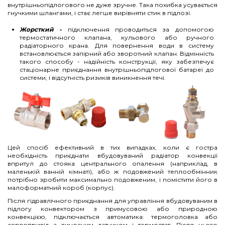
внутрішньопідлогового не дуже зручне. Така похибка усувається
гнучкими шлангами, і стає легше вирівняти стик в підлозі.
Жорсткий -
підключення проводиться за допомогою
термостатичного клапана, кульового або ручного
радіаторного крана. Для повернення води в систему
встановлюється запірний або зворотний клапан. Відмінність
такого способу - надійність конструкції, яку забезпечує
стаціонарне приєднання внутрішньопідлогової батареї до
системи, і відсутність ризиків виникнення течі.
Цей спосіб ефективний в тих випадках, коли є гостра
необхідність приєднати вбудовуваний радіатор конвекції
впритул до стояка центрального опалення (наприклад, в
маленькій ванній кімнаті), або ж подовжений теплообмінник
потрібно зробити максимально подовженим, і помістити його в
малоформатний короб (корпус).
Після гідравлічного приєднання для управління вбудовуваним в
підлогу конвектором з примусовою або природною
конвекцією, підключається автоматика: термоголовка або
сервопривід з виносним датчиком і термостат. Після цього