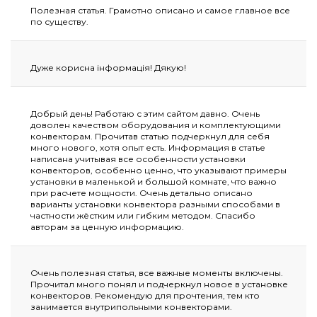
Полезная статья. Грамотно описано и самое главное все
по существу.
Дуже корисна інформація! Дякую!
Добрый день! Работаю с этим сайтом давно. Очень
доволен качеством оборудования и комплектующими
конвекторам. Прочитав статью подчеркнул для себя
много нового, хотя опыт есть. Информация в статье
написана учитывая все особенности установки
конвекторов, особенно ценно, что указывают примеры
установки в маленькой и большой комнате, что важно
при расчете мощности. Очень детально описано
варианты установки конвектора разными способами в
частности жёстким или гибким методом. Спасибо
авторам за ценную информацию.
Очень полезная статья, все важные моменты включены.
Прочитал много понял и подчеркнул новое в установке
конвекторов. Рекомендую для прочтения, тем кто
занимается внутрипольными конвекторами.