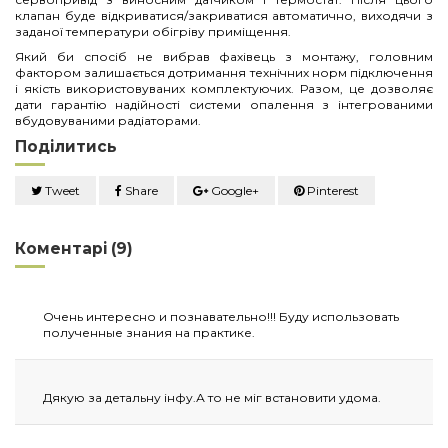
клапан буде відкриватися/закриватися автоматично, виходячи з
заданої температури обігріву приміщення.
Який би спосіб не вибрав фахівець з монтажу, головним
фактором залишається дотримання технічних норм підключення
і якість використовуваних комплектуючих. Разом, це дозволяє
дати гарантію надійності системи опалення з інтегрованими
вбудовуваними радіаторами.
Поділитись
Tweet
Share
Google+
Pinterest
Коментарі (9)
Очень интересно и познавательно!!! Буду использовать
полученные знания на практике.
Дякую за детальну інфу.А то не міг встановити удома.