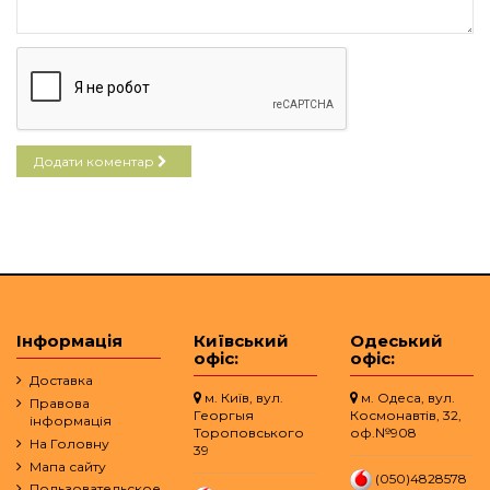
Додати коментар
Інформація
Київський
Одеський
офіс:
офіс:
Доставка
м. Київ, вул.
м. Одеса, вул.
Правова
Георгыя
Космонавтів, 32,
інформація
Тороповського
оф.№908
На Головну
39
Мапа сайту
(050)4828578
Пользовательское