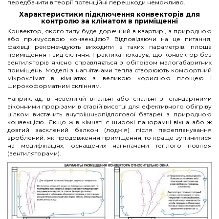
передбачити в теорії потенційні перешкоди неможливо.
Характеристики підключення конвекторів для
контролю за кліматом в приміщенні
Конвектор, якого типу буде доречний в квартирі, з природною
або примусовою конвекцією? Відповідаючи на це питання,
фахівці рекомендують виходити з таких параметрів: площа
приміщення і вид скління. Практика показує, що конвектор без
вентиляторів якісно справляється з обігрівом малогабаритних
приміщень. Моделі з нагнітачами тепла створюють комфортний
мікроклімат в кімнатах з великою корисною площею і
широкоформатним склінням.
Наприклад, в невеликій вітальні або спальні зі стандартними
віконними прорізами в старій висотці для ефективного обігріву
цілком вистачить внутрішньопідлогової батареї з природною
конвекцією. Якщо ж в кімнаті є широкі панорамні вікна або ж
довгий засклений балкон (лоджія) після перепланування
зроблений, як продовження приміщення, то краще зупинитися
на модифікаціях, оснащених нагнітачами теплого повітря
(вентиляторами).