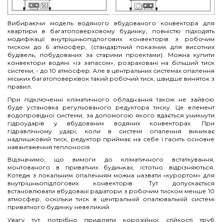
Вибираючи модель водяного вбудованого конвектора для
квартири в багатоповерховому будинку, повністю підходять
модифікації внутрішньопідлогових конвекторів з робочим
тиском до 6 атмосфер, (стандартний показник для висотних
будівель, побудованих за старими проектами). Можна купити
конвектори водяні «із запасом», розраховані на більший тиск
системи, - до 10 атмосфер. Але в центральних системах опалення
міських багатоповерхівок такий робочий тиск, швидше виняток з
правил.
При підключенні кліматичного обладнання також не зайвою
буде установка регульованого редуктора тиску. Це елемент
водопровідної системи, за допомогою якого вдається уникнути
гідроударів у вбудованих водяних конвекторах. При
гідравлічному ударі, коли в системі опалення виникає
надлишковий тиск, редуктор приймає на себе і гасить основне
навантаження теплоносія.
Відзначимо, що вимоги до кліматичного встаткування,
монтованого в приватних будинках, істотно відрізняються.
Котедж з локальним опаленням можна назвати «курортом» для
внутрішньопідлогових конвекторів. Тут допускається
встановлювати вбудовані радіатори з робочим тиском менше 10
атмосфер, оскільки тиск в центральній опалювальній системі
приватного будинку невеликий.
Увагу тут потрібно приділяти корозійної стійкості труб