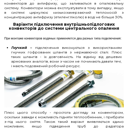
конвекторів до антифризу, що заливається в опалювальну
систему. Конвектори можна експлуатувати в тому випадку, якщо
в системі циркулює низькозамерзаючий теплоносій з
концентрацією антифризу (етиленгліколю) в воді не більше 30%.
Варіанти підключення внутрішньопідлогових
конвекторів до системи центрального опалення
При монтаже конвекторов водяных применяется два разных типа подключения:
Гнучкий –
підключення виконується з використанням
гнучких гофрованих шлангів з нержавіючої сталі. Плюс
таких шлангів - їх довговічність. На відміну від дешевих
армованих аналогів, вони з часом не починають давати течі,
і мають подовжений робочий ресурс.
Плюс цього способу - простота догляду за конвектором,
оскільки завжди є можливість підняти теплообмінник, і прибрати
з-під нього сміття. Також такий варіант виявляється єдино
можливим, якщо підведення труб до радіатора