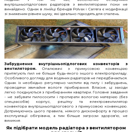
внутрішньопідлогових радіаторів з вентиляторами поки не
винайдено. Однак в лінійці брендів Polvax і Carrera є модифікації
зі зниженим рівнем шуму, які ідеально підходять для спалень.
Забруднення внутрішньопідлогових конвекторів з
вентилятором.
Опалювачі з примусовою конвекцією
притягують пил не більше будь-якого іншого електроприладу.
Особливого догляду для водяних радіаторів не передбачається.
Однак їх необхідно регулярно чистити від пилу і забруднень,
проводячи звичайне вологе прибирання. Власне, ці заходи
легко поєднуються з прибиранням квартири. Головне завдання
- не забувати пилососити і протирати вологою матерією (без
спецзасобів) корпус, решітку та електровентилятор
конвектора внутрішньопідлогового з примусовою конвекцією.
Дотримуючись цього правила, ніякого дискомфорту в процесі
експлуатації обігрівача, а тим більше загрози здоров'ю, не
виникне.
Як підібрати модель радіатора з вентилятором