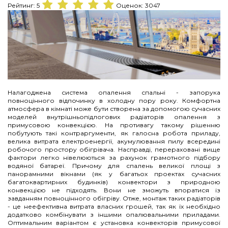
Рейтинг:
5
Оценок:
3047
Налагоджена система опалення спальні - запорука
повноцінного відпочинку в холодну пору року. Комфортна
атмосфера в кімнаті може бути створена за допомогою сучасних
моделей внутрішньопідлогових радіаторів опалення з
примусовою конвекцією. На противагу такому рішенню
побутують такі контраргументи, як галосна робота приладу,
велика витрата електроенергії, акумулювання пилу всередині
робочого простору обігрівача. Насправді, перераховані вище
фактори легко нівелюються за рахунок грамотного підбору
водяної батареї. Причому для спалень великої площі з
панорамними вікнами (як у багатьох проектах сучасних
багатоквартирних будинків) конвектори з природною
конвекцією не підходять. Вони не зможуть впоратися із
завданням повноцінного обігріву. Отже, монтаж таких радіаторів
- це неефективна витрата власних грошей, так як їх необхідно
додатково комбінувати з іншими опалювальними приладами.
Оптимальним варіантом є установка конвекторів примусової