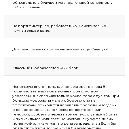
обязательно в будущем установлю такой конвектор у
себя в спальне.
Не портит интерьер, работает тихо. Действительно
нужная вещь в доме.
Для панорамних окон незаминимая вещь! Саветую!!!
Классный и образовательный блог.
Использую внутрипольные конвектора три года В
гостинной теплый пол и конвектора с пультом
управления В спальнях только конвектора с пультом При
больших морозах на малых оборотах они не
эффективны, приходится добавлять обороты, и тогда их
очень хорошо слышно Чистка конвекторов один
геморой, особенно через пару лет эксплуатации (грязь
и пыль сильнее налипает) По настоящему эффективны
моленхоф или кампман, но цена запредельная Если бы
опять строил дом, то уже искал бы альтернативу