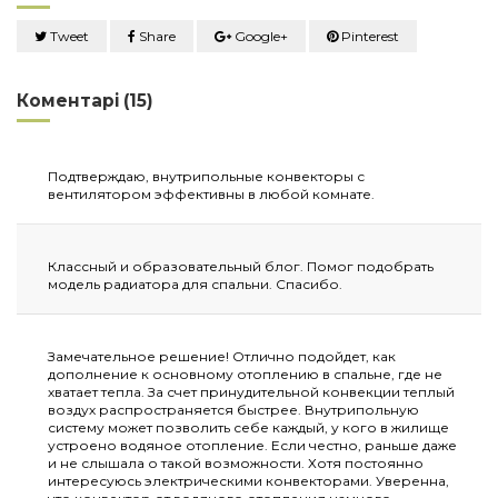
Tweet
Share
Google+
Pinterest
Коментарі (15)
Подтверждаю, внутрипольные конвекторы с
вентилятором эффективны в любой комнате.
Классный и образовательный блог. Помог подобрать
модель радиатора для спальни. Спасибо.
Замечательное решение! Отлично подойдет, как
дополнение к основному отоплению в спальне, где не
хватает тепла. За счет принудительной конвекции теплый
воздух распространяется быстрее. Внутрипольную
систему может позволить себе каждый, у кого в жилище
устроено водяное отопление. Если честно, раньше даже
и не слышала о такой возможности. Хотя постоянно
интересуюсь электрическими конвекторами. Уверенна,