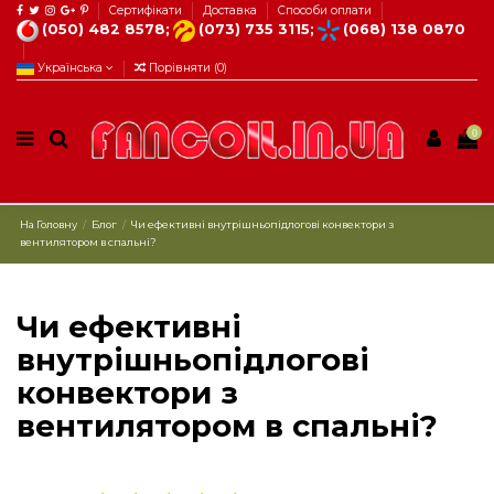
Сертифікати
Доставка
Способи оплати
(050) 482 8578;
(073) 735 3115;
(068) 138 0870
Українська
Порівняти (
0
)
0
На Головну
Блог
Чи ефективні внутрішньопідлогові конвектори з
вентилятором в спальні?
Чи ефективні
внутрішньопідлогові
конвектори з
вентилятором в спальні?