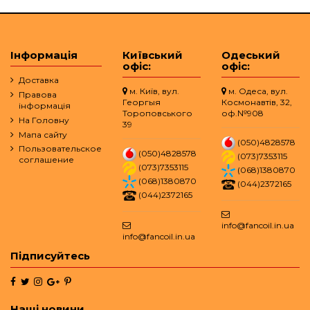
Інформація
Київський
Одеський
офіс:
офіс:
Доставка
м. Київ, вул.
м. Одеса, вул.
Правова
Георгыя
Космонавтів, 32,
інформація
Тороповського
оф.№908
На Головну
39
Мапа сайту
(050)4828578
Пользовательское
(050)4828578
(073)7353115
соглашение
(073)7353115
(068)1380870
(068)1380870
(044)2372165
(044)2372165
info@fancoil.in.ua
info@fancoil.in.ua
Підписуйтесь
Наші новини