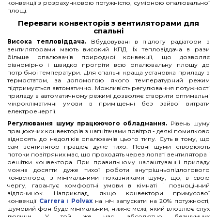
конвекції з розрахунковою потужністю, сумірною опалювальної
площі.
Переваги конвекторів з вентиляторами для
спальні
Висока тепловіддача.
Вбудовувані в підлогу радіатори з
вентиляторами мають високий КПД. Їх тепловіддача в рази
більше опалювачів природної конвекції, що дозволяє
рівномірно і швидко прогріти всю опалювальну площу до
потрібної температури. Для спальні краща установка приладу з
термостатом, за допомогою якого температурний режим
підтримується автоматично. Можливість регулювання потужності
приладу в автоматичному режимі дозволяє створити оптимальні
мікрокліматичні умови в приміщенні без зайвої витрати
електроенергії.
Регулювання шуму працюючого обладнання.
Рівень шуму
працюючих конвекторів з нагнітачами повітря - деякі помилково
відносять до недоліків опалювачів цього типу. Суть в тому, що
сам вентилятор працює дуже тихо. Певні шуми створюють
потоки повітряних мас, що проходять через лопаті вентилятора і
решітки конвектора. При правильному налаштуванні приладу
можна досягти дуже тихої роботи внутрішньопідлогового
конвектора, з мінімальними показниками шуму, що, в свою
чергу, гарантує комфортні умови в кімнаті і повноцінний
відпочинок. Наприклад, якщо конвектори примусової
конвекції
Carrera
і
Polvax
на ніч запускати на 20% потужності,
шумовий фон буде мінімальним, нижче межі, який вловлює слух
людини. У той же час, абсолютно безшумних