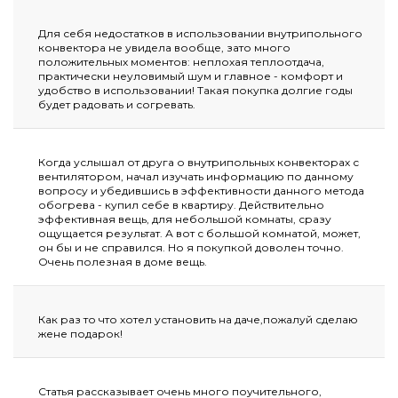
Для себя недостатков в использовании внутрипольного
конвектора не увидела вообще, зато много
положительных моментов: неплохая теплоотдача,
практически неуловимый шум и главное - комфорт и
удобство в использовании! Такая покупка долгие годы
будет радовать и согревать.
Когда услышал от друга о внутрипольных конвекторах с
вентилятором, начал изучать информацию по данному
вопросу и убедившись в эффективности данного метода
обогрева - купил себе в квартиру. Действительно
эффективная вещь, для небольшой комнаты, сразу
ощущается результат. А вот с большой комнатой, может,
он бы и не справился. Но я покупкой доволен точно.
Очень полезная в доме вещь.
Как раз то что хотел установить на даче,пожалуй сделаю
жене подарок!
Статья рассказывает очень много поучительного,