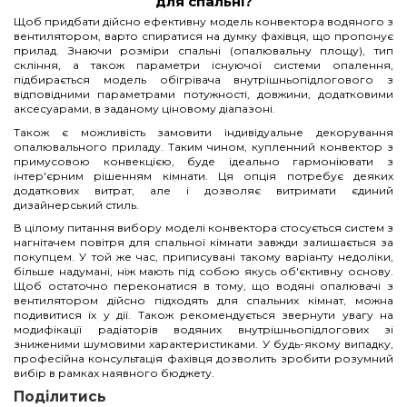
для спальні?
Щоб придбати дійсно ефективну модель конвектора водяного з
вентилятором, варто спиратися на думку фахівця, що пропонує
прилад. Знаючи розміри спальні (опалювальну площу), тип
скління, а також параметри існуючої системи опалення,
підбирається модель обігрівача внутрішньопідлогового з
відповідними параметрами потужності, довжини, додатковими
аксесуарами, в заданому ціновому діапазоні.
Також є можливість замовити індивідуальне декорування
опалювального приладу. Таким чином, купленний конвектор з
примусовою конвекцією, буде ідеально гармоніювати з
інтер'єрним рішенням кімнати. Ця опція потребує деяких
додаткових витрат, але і дозволяє витримати єдиний
дизайнерський стиль.
В цілому питання вибору моделі конвектора стосується систем з
нагнітачем повітря для спальної кімнати завжди залишається за
покупцем. У той же час, приписувані такому варіанту недоліки,
більше надумані, ніж мають під собою якусь об'єктивну основу.
Щоб остаточно переконатися в тому, що водяні опалювачі з
вентилятором дійсно підходять для спальних кімнат, можна
подивитися їх у дії. Також рекомендується звернути увагу на
модифікації радіаторів водяних внутрішньопідлогових зі
зниженими шумовими характеристиками. У будь-якому випадку,
професійна консультація фахівця дозволить зробити розумний
вибір в рамках наявного бюджету.
Поділитись