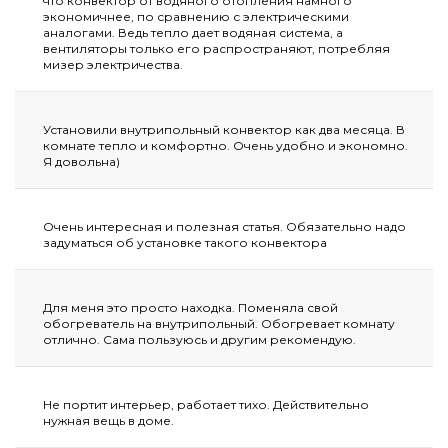
что конвектор от водяного отопления намного
экономичнее, по сравнению с электрическими
аналогами. Ведь тепло дает водяная система, а
вентиляторы только его распространяют, потребляя
мизер электричества.
Установили внутрипольный конвектор как два месяца. В
комнате тепло и комфортно. Очень удобно и экономно.
Я довольна)
Очень интересная и полезная статья. Обязательно надо
задуматься об установке такого конвектора
Для меня это просто находка. Поменяла свой
обогреватель на внутрипольный. Обогревает комнату
отлично. Сама пользуюсь и другим рекомендую.
Не портит интерьер, работает тихо. Действительно
нужная вещь в доме.