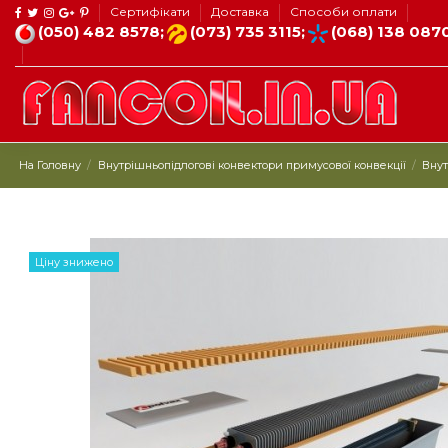
Сертифікати
Доставка
Способи оплати
(050) 482 8578;
(073) 735 3115;
(068) 138 087
На Головну
Внутрішньопідлогові конвектори примусової конвекції
Внут
Ціну знижено