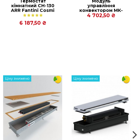
Термостат
Модуль
кімнатний СН-130
управління
ARR Fantini Cosmi
конвектором МК-
(автоматичне
P-75Т
4 702,50 ₴
управління)
6 187,50 ₴
ром)
Ціну знижено
Ціну знижено
и 14-21 дней