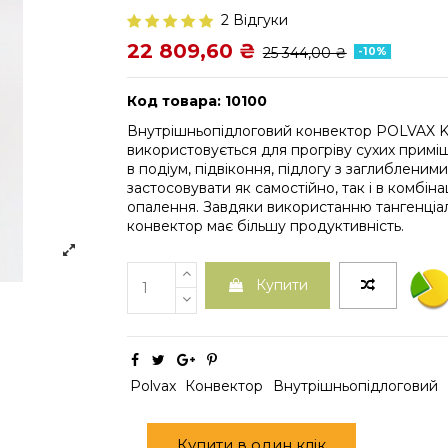
2 Відгуки
22 809,60 ₴
25 344,00 ₴
-10%
Код товара: 10100
Внутрішньопідлоговий конвектор POLVAX K
використовується для прогріву сухих прим
в подіум, підвіконня, підлогу з заглиблени
застосовувати як самостійно, так і в комбін
опалення. Завдяки використанню тангенціа
конвектор має більшу продуктивність.
Купити
Polvax
Конвектор
Внутрішньопідлоговий
Купити в один клік