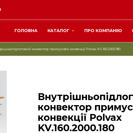
0
ГОЛОВНА
КАТАЛОГ
ПРО КОМПАНІЮ
рішньопідлоговий конвектор примусової конвекції Polvax KV.160.2000.180
Внутрішньопідло
конвектор примус
конвекції Polvax
KV.160.2000.180