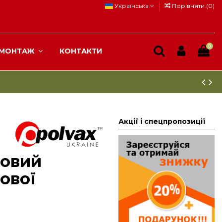
Українська
Порівняти (
0
)
0
МОНТАЖ
КОНТАКТИ
Акції і спецпропозиції
говий
ової