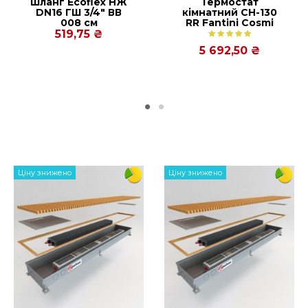
Шланг Еcoflex НЖ
Термостат
DN16 ГШ 3/4" ВВ
кімнатний СН-130
Да
008 см
RR Fantini Cosmi
(механічне
519,75 ₴
Внутрипольный
управління)
5 692,50 ₴
Медь-Алюминий
Принудительная (с вентилято
Боковое
Ступенчатое
Да
Ціну знижено
Ціну знижено
30%
14-21 дней
Предоплата 30%. Срок доставк
10 лет