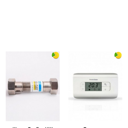
2000
160
3/4
1658
 качества, рекомендую!
180
Электронное
Нет
Нет
, прогревает помещение очень быстро. Вообщем я очень дов
Нет
Украина
Польша