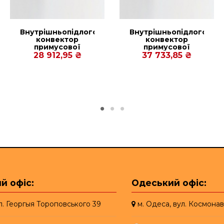
й
Внутрішньопідлоговий
Внутрішньопідлоговий
конвектор
конвектор
примусової
примусової
конвекції Polvax
конвекції Polvax
28 912,95 ₴
37 733,85 ₴
KV.PREMIUM.300.1500.90
KV.PREMIUM.300.2250.9
й офіс:
Одеський офіс:
ул. Георгыя Тороповського 39
м. Одеса, вул. Космонав