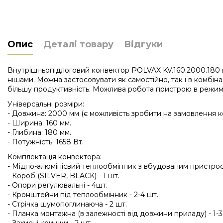
Опис
Деталі товару
Відгуки
Внутрішньопідлоговий конвектор POLVAX KV.160.2000.180 в
нішами. Можна застосовувати як самостійно, так і в комбі
більшу продуктивність. Можлива робота пристрою в режимі
Універсальні розміри:
- Довжина: 2000 мм (є можливість зробити на замовлення 
- Ширина: 160 мм.
- Глибина: 180 мм.
- Потужність: 1658 Вт.
Комплектація конвектора:
- Мідно-алюмінієвий теплообмінник з вбудованим пристроєм
- Короб (SILVER, BLACK) - 1 шт.
- Опори регулювальні - 4шт.
- Кронштейни під теплообмінник - 2-4 шт.
- Стрічка шумопоглинаюча - 2 шт.
- Планка монтажна (в залежності від довжини приладу) - 1-3