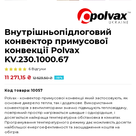
Внутрішньопідлоговий
конвектор примусової
конвекції Polvax
KV.230.1000.67
6 Відгуки
11 271,15 ₴
12 523,50 ₴
-10%
Код товара: 10057
Polvax - конвектор примусової конвекції який застосовують, як
основне джерело тепла, так і додаткове. Використання
конвекторів з вентиляторами значно підвищують тепловіддачу,
повітряний простір нагрівається швидше і однорідніше, і
досягається найкраща температурна обстановка в кімнатах.
Програмування температурного режиму дає можливість досягти
найбільшої енергоефективності та заощадження коштів на
обігрів.