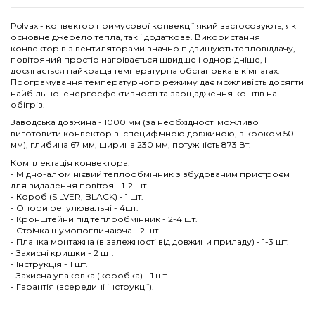
Polvax - конвектор примусової конвекції який застосовують, як
основне джерело тепла, так і додаткове. Використання
конвекторів з вентиляторами значно підвищують тепловіддачу,
повітряний простір нагрівається швидше і однорідніше, і
досягається найкраща температурна обстановка в кімнатах.
Програмування температурного режиму дає можливість досягти
найбільшої енергоефективності та заощадження коштів на
обігрів.
Заводська довжина - 1000 мм (за необхідності можливо
виготовити конвектор зі специфічною довжиною, з кроком 50
мм), глибина 67 мм, ширина 230 мм, потужність 873 Вт.
Комплектація конвектора:
- Мідно-алюмінієвий теплообмінник з вбудованим пристроєм
для видалення повітря - 1-2 шт.
- Короб (SILVER, BLACK) - 1 шт.
- Опори регулювальні - 4шт.
- Кронштейни під теплообмінник - 2-4 шт.
- Стрічка шумопоглинаюча - 2 шт.
- Планка монтажна (в залежності від довжини приладу) - 1-3 шт.
- Захисні кришки - 2 шт.
- Інструкція - 1 шт.
- Захисна упаковка (коробка) - 1 шт.
- Гарантія (всередині інструкції).
6 Відгуки
Напишіть відгук
Довжина
1000