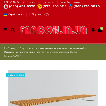
Сертифікати
Доставка
Способи оплати
(050) 482 8578;
(073) 735 3115;
(068) 138 0870
Українська
Порівняти (
0
)
0
На Головну
Внутрішньопідлогові конвектори примусової конвекції
Внутрішньопідлоговий конвектор примусової конвекції Polvax
KV.230.1000.67
Ціну знижено