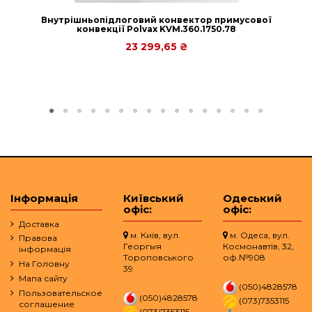
спробувати його поставити. Повністю задоволений його
роботою. Рекомендую всім.
Внутрішньопідлоговий конвектор примусової
Від
Андрій Бабич
2018-06-05
конвекції Polvax KVM.360.1750.78
23 299,65 ₴
Інформація
Київський
Одеський
офіс:
офіс:
Доставка
м. Київ, вул.
м. Одеса, вул.
Правова
Георгыя
Космонавтів, 32,
інформація
Тороповського
оф.№908
На Головну
39
Мапа сайту
(050)4828578
Пользовательское
(050)4828578
(073)7353115
соглашение
(073)7353115