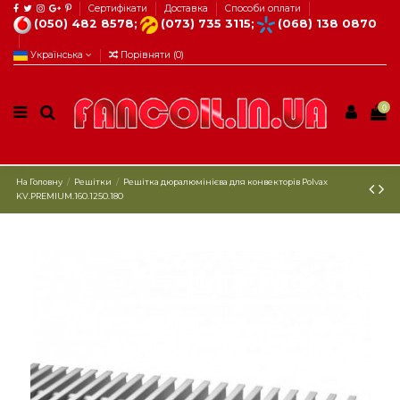
Сертифікати
Доставка
Способи оплати
(050) 482 8578;
(073) 735 3115;
(068) 138 0870
Українська
Порівняти (
0
)
0
На Головну
Решітки
Решітка дюралюмінієва для конвекторів Polvax
KV.PREMIUM.160.1250.180