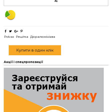
Polvax
Решітка
Дюралюмінієва
Купити в один клік
Акції і спецпропозиції