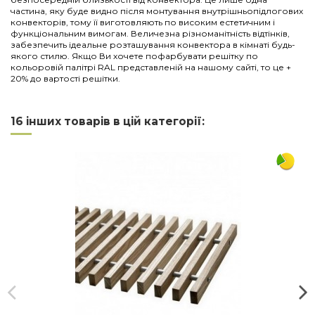
частина, яку буде видно після монтування внутрішньопідлогових
конвекторів, тому її виготовляють по високим естетичним і
функціональним вимогам. Величезна різноманітність відтінків,
забезпечить ідеальне розташування конвектора в кімнаті будь-
якого стилю. Якщо Ви хочете пофарбувати решітку по
кольоровій палітрі RAL представленій на нашому сайті, то це +
20% до вартості решітки.
Нема відгуків
Напишіть відгук
Довжина
1250
16 інших товарів в цій категорії:
Ширина
160
Матеріал
дюралюміній