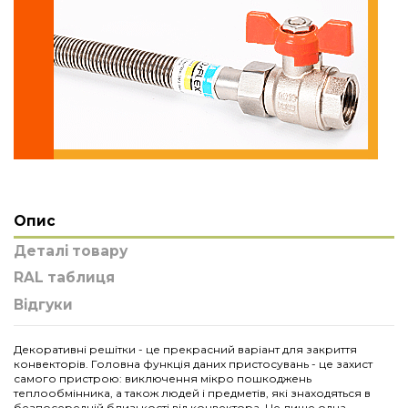
Опис
Деталі товару
RAL таблиця
Відгуки
Декоративні решітки - це прекрасний варіант для закриття
конвекторів. Головна функція даних пристосувань - це захист
самого пристрою: виключення мікро пошкоджень
теплообмінника, а також людей і предметів, які знаходяться в
безпосередній близькості від конвектора. Це лише одна