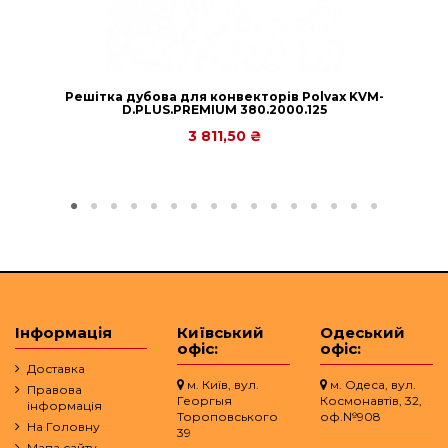
Решітка дубова для конвекторів Рolvax KVM-
D.PLUS.PREMIUM 380.2000.125
3 811,50 ₴
Інформація
Київський
Одеський
офіс:
офіс:
Доставка
м. Київ, вул.
м. Одеса, вул.
Правова
Георгыя
Космонавтів, 32,
інформація
Тороповського
оф.№908
На Головну
39
Мапа сайту