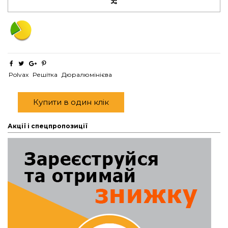
Polvax
Решітка
Дюралюмінієва
Купити в один клік
Акції і спецпропозиції