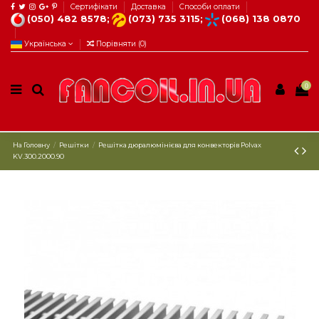
Сертифікати
Доставка
Способи оплати
(050) 482 8578;
(073) 735 3115;
(068) 138 0870
Українська
Порівняти (
0
)
0
На Головну
Решітки
Решітка дюралюмінієва для конвекторів Polvax
KV.300.2000.90