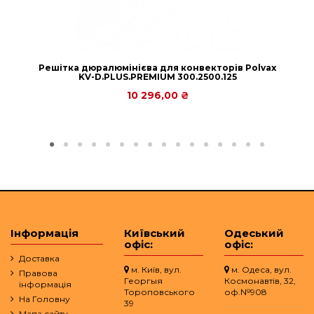
Решітка дюралюмінієва для конвекторів Рolvax
KV-D.PLUS.PREMIUM 300.2500.125
10 296,00 ₴
Інформація
Київський
Одеський
офіс:
офіс:
Доставка
м. Київ, вул.
м. Одеса, вул.
Правова
Георгыя
Космонавтів, 32,
інформація
Тороповського
оф.№908
На Головну
39
Мапа сайту