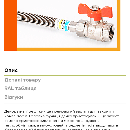
Опис
Деталі товару
RAL таблиця
Відгуки
Декоративні решітки - це прекрасний варіант для закриття
конвекторів. Головна функція даних пристосувань - це захист
самого пристрою: виключення мікро пошкоджень
теплообмінника, а також людей і предметів, які знаходяться в
безпосередній близькості від конвектора. Це лише одна