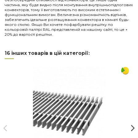
частина, яку буде видно після монтування внутрішньопідлогових
конвекторів, тому її виготовляють по високим естетичним і
функціональним вимогам. Величезна різноманітність відтінків,
забезпечить ідеальне розташування конвектора в кімнаті будь-
якого стилю. Якщо Ви хочете пофарбувати решітку по
кольоровій палітрі RAL представленій на нашому сайті, то це +
20% до вартості решітки.
Нема відгуків
Напишіть відгук
Довжина
2000
16 інших товарів в цій категорії:
Ширина
300
Матеріал
дюралюміній