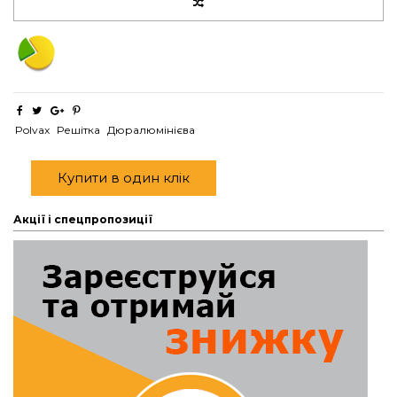
Polvax
Решітка
Дюралюмінієва
Купити в один клік
Акції і спецпропозиції