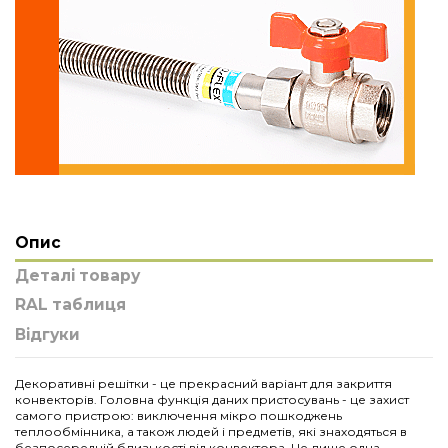
Опис
Деталі товару
RAL таблиця
Відгуки
Декоративні решітки - це прекрасний варіант для закриття
конвекторів. Головна функція даних пристосувань - це захист
самого пристрою: виключення мікро пошкоджень
теплообмінника, а також людей і предметів, які знаходяться в
безпосередній близькості від конвектора. Це лише одна