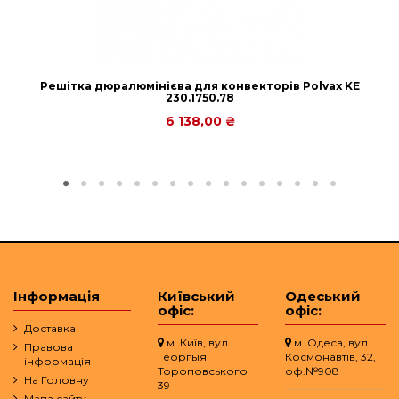
Решітка дюралюмінієва для конвекторів Рolvax KE
230.1750.78
6 138,00 ₴
Інформація
Київський
Одеський
офіс:
офіс:
Доставка
м. Київ, вул.
м. Одеса, вул.
Правова
Георгыя
Космонавтів, 32,
інформація
Тороповського
оф.№908
На Головну
39
Мапа сайту