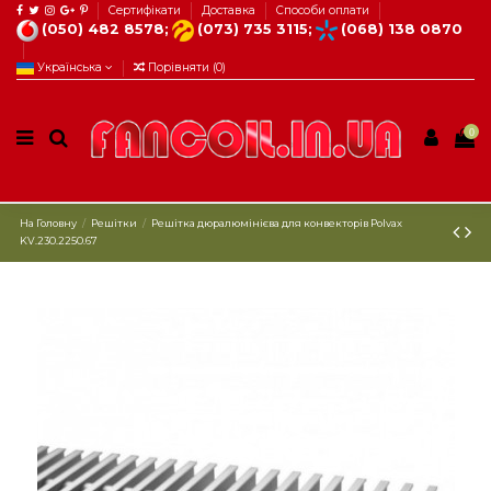
Сертифікати
Доставка
Способи оплати
(050) 482 8578;
(073) 735 3115;
(068) 138 0870
Українська
Порівняти (
0
)
0
На Головну
Решітки
Решітка дюралюмінієва для конвекторів Polvax
KV.230.2250.67