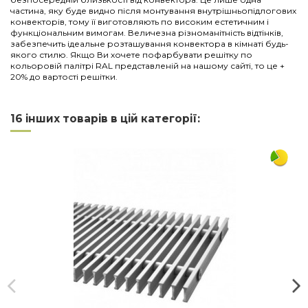
частина, яку буде видно після монтування внутрішньопідлогових
конвекторів, тому її виготовляють по високим естетичним і
функціональним вимогам. Величезна різноманітність відтінків,
забезпечить ідеальне розташування конвектора в кімнаті будь-
якого стилю. Якщо Ви хочете пофарбувати решітку по
кольоровій палітрі RAL представленій на нашому сайті, то це +
20% до вартості решітки.
Нема відгуків
Напишіть відгук
Довжина
2250
16 інших товарів в цій категорії:
Ширина
230
Матеріал
дюралюміній