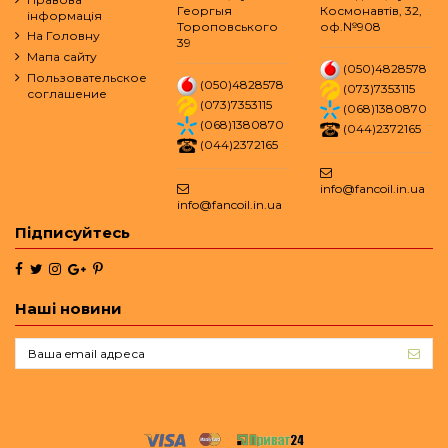
Георгыя
Космонавтів, 32,
інформація
Тороповського
оф.№908
На Головну
39
Мапа сайту
(050)4828578
Пользовательское
(050)4828578
(073)7353115
соглашение
(073)7353115
(068)1380870
(068)1380870
(044)2372165
(044)2372165
info@fancoil.in.ua
info@fancoil.in.ua
Підписуйтесь
Наші новини