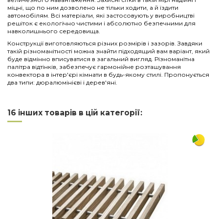
міцні, що по ним дозволено не тільки ходити, а й їздити
автомобілям. Всі матеріали, які застосовують у виробництві
решіток є екологічно чистими і абсолютно безпечними для
навколишнього середовища.
Конструкції виготовляються різних розмірів і зазорів. Завдяки
такій різноманітності можна знайти підходящий вам варіант, який
буде відмінно вписуватися в загальний вигляд. Різноманітна
палітра відтінків, забезпечує гармонійне розташування
конвектора в інтер'єрі кімнати в будь-якому стилі. Пропонується
два типи: дюралюмінієві і дерев'яні.
Нема відгуків
Напишіть відгук
Довжина
2750
16 інших товарів в цій категорії:
Ширина
380
Матеріал
алюміній