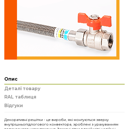
Опис
Деталі товару
RAL таблиця
Відгуки
Декоративні решітки - це вироби, які монтуються зверху
внутрішньопідлогового конвектора, зроблені з урахуванням
величезного навантаження. Захисні сітки в такій мірі надійні і