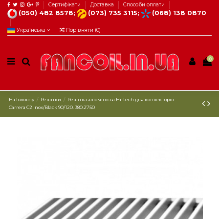
Сертифікати
Доставка
Способи оплати
(050) 482 8578;
(073) 735 3115;
(068) 138 0870
Українська
Порівняти (
0
)
0
На Головну
Решітки
Решітка алюмінієва Hi-tech для конвекторів
Carrera C2 Inox/Black 90/120. 380.2750