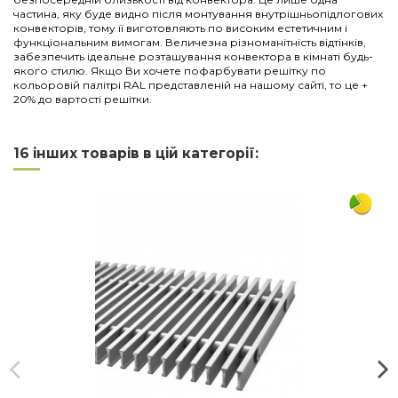
частина, яку буде видно після монтування внутрішньопідлогових
конвекторів, тому її виготовляють по високим естетичним і
функціональним вимогам. Величезна різноманітність відтінків,
забезпечить ідеальне розташування конвектора в кімнаті будь-
якого стилю. Якщо Ви хочете пофарбувати решітку по
кольоровій палітрі RAL представленій на нашому сайті, то це +
20% до вартості решітки.
Нема відгуків
Напишіть відгук
Довжина
1000
16 інших товарів в цій категорії:
Ширина
380
Матеріал
дюралюміній