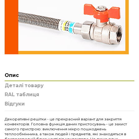
Опис
Деталі товару
RAL таблиця
Відгуки
Декоративні решітки - це прекрасний варіант для закриття
конвекторів. Головна функція даних пристосувань - це захист
самого пристрою: виключення мікро пошкоджень
теплообмінника, а також людей і предметів, які знаходяться в
безпосередній близькості від конвектора. Це лише одна