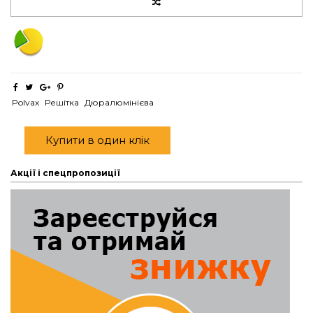
Polvax
Решітка
Дюралюмінієва
Купити в один клік
Акції і спецпропозиції