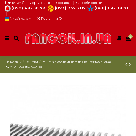
Сертифікати
Доставка
Способи оплати
(050) 482 8578;
(073) 735 3115;
(068) 138 0870
Українська
Порівняти (
0
)
0
На Головну
Решітки
Решітка дюралюмінієва для конвекторів Рolvax
KVM-D.PLUS 380.1000.125