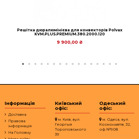
Решітка дюралюмінієва для конвекторів Polvax
KVM.PLUS.PREMIUM.380.2000.120
9 900,00 ₴
Інформація
Київський
Одеський
офіс:
офіс:
Доставка
м. Київ, вул.
м. Одеса, вул.
Правова
Георгыя
Космонавтів, 32,
інформація
Тороповського
оф.№908
На Головну
39
Мапа сайту