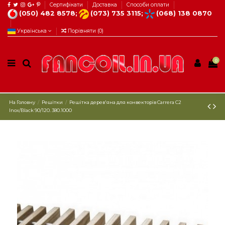
Сертифікати
Доставка
Способи оплати
(050) 482 8578;
(073) 735 3115;
(068) 138 0870
Українська
Порівняти (
0
)
0
На Головну
Решітки
Решітка дерев'яна для конвекторів Carrera С2
Inox/Black 90/120. 380.1000