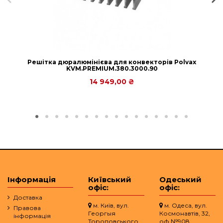
Решітка дюралюмінієва для конвекторів Polvax
KVM.PREMIUM.380.3000.90
14 949,00 ₴
Інформація
Київський
Одеський
офіс:
офіс:
Доставка
м. Київ, вул.
м. Одеса, вул.
Правова
Георгыя
Космонавтів, 32,
інформація
Тороповського
оф.№908