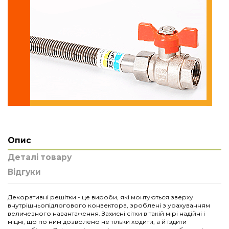
Опис
Деталі товару
Відгуки
Декоративні решітки - це вироби, які монтуються зверху
внутрішньопідлогового конвектора, зроблені з урахуванням
величезного навантаження. Захисні сітки в такій мірі надійні і
міцні, що по ним дозволено не тільки ходити, а й їздити