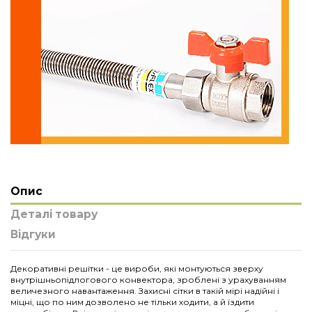
Опис
Деталі товару
Відгуки
Декоративні решітки - це вироби, які монтуються зверху
внутрішньопідлогового конвектора, зроблені з урахуванням
величезного навантаження. Захисні сітки в такій мірі надійні і
міцні, що по ним дозволено не тільки ходити, а й їздити