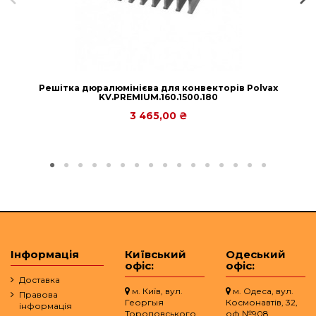
Решітка дюралюмінієва для конвекторів Polvax
KV.PREMIUM.160.1500.180
3 465,00 ₴
Інформація
Київський
Одеський
офіс:
офіс:
Доставка
м. Київ, вул.
м. Одеса, вул.
Правова
Георгыя
Космонавтів, 32,
інформація
Тороповського
оф.№908