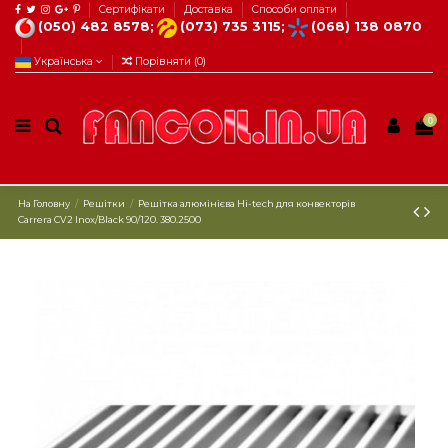
Сертифікати
Доставка
Способи оплати
(050) 482 8578;
(073) 735 3115;
(068) 138 0870
Українська
Порівняти (
0
)
0
На Головну
Решітки
Решітка алюмінієва Hi-tech для конвекторів
Carrera CV2 Inox/Black 90/120. 380.2500