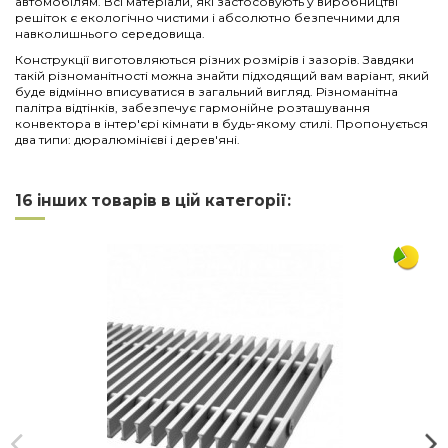
автомобілям. Всі матеріали, які застосовують у виробництві
решіток є екологічно чистими і абсолютно безпечними для
навколишнього середовища.
Конструкції виготовляються різних розмірів і зазорів. Завдяки
такій різноманітності можна знайти підходящий вам варіант, який
буде відмінно вписуватися в загальний вигляд. Різноманітна
палітра відтінків, забезпечує гармонійне розташування
конвектора в інтер'єрі кімнати в будь-якому стилі. Пропонується
два типи: дюралюмінієві і дерев'яні.
Нема відгуків
Напишіть відгук
Довжина
2500
16 інших товарів в цій категорії:
Ширина
380
Матеріал
алюміній