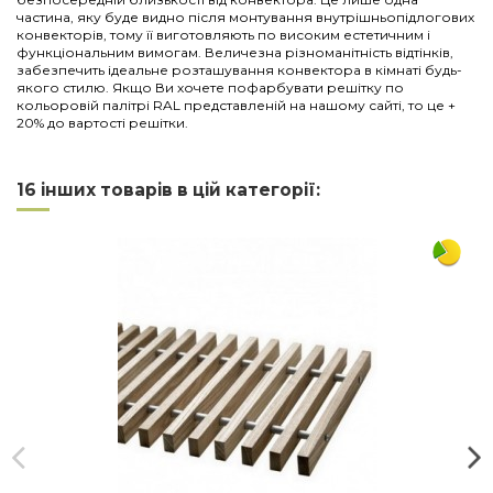
частина, яку буде видно після монтування внутрішньопідлогових
конвекторів, тому її виготовляють по високим естетичним і
функціональним вимогам. Величезна різноманітність відтінків,
забезпечить ідеальне розташування конвектора в кімнаті будь-
якого стилю. Якщо Ви хочете пофарбувати решітку по
кольоровій палітрі RAL представленій на нашому сайті, то це +
20% до вартості решітки.
Нема відгуків
Напишіть відгук
Довжина
3000
16 інших товарів в цій категорії:
Ширина
380
Матеріал
дюралюміній