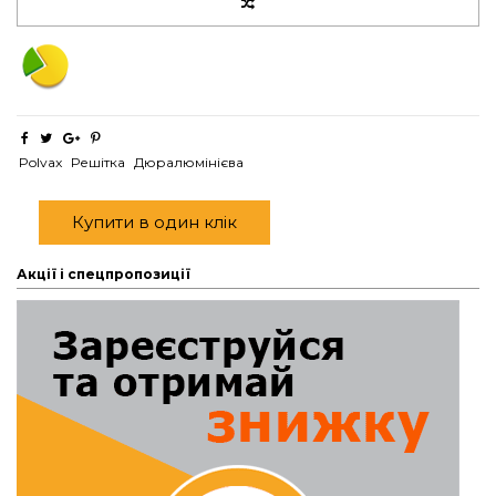
Polvax
Решітка
Дюралюмінієва
Купити в один клік
Акції і спецпропозиції