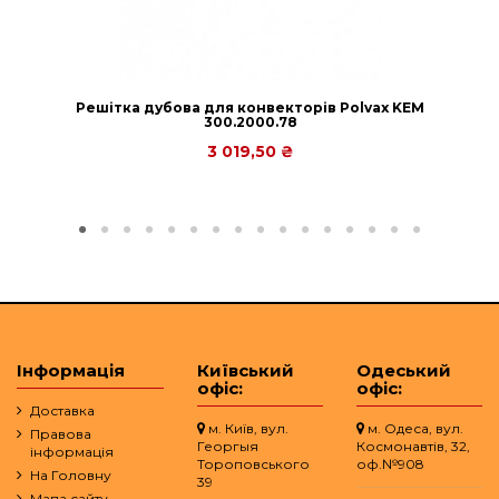
Решітка дубова для конвекторів Рolvax KEM
300.2000.78
3 019,50 ₴
Інформація
Київський
Одеський
офіс:
офіс:
Доставка
м. Київ, вул.
м. Одеса, вул.
Правова
Георгыя
Космонавтів, 32,
інформація
Тороповського
оф.№908
На Головну
39
Мапа сайту