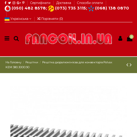
Сертифікати
Доставка
Способи оплати
(050) 482 8578;
(073) 735 3115;
(068) 138 0870
Українська
Порівняти (
0
)
0
На Головну
Решітки
Решітка дюралюмінієва для конвекторів Рolvax
KEM 380.3000.90