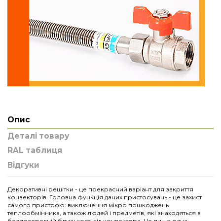
Опис
Деталі товару
RAL таблиця
Відгуки
Декоративні решітки - це прекрасний варіант для закриття
конвекторів. Головна функція даних пристосувань - це захист
самого пристрою: виключення мікро пошкоджень
теплообмінника, а також людей і предметів, які знаходяться в
безпосередній близькості від конвектора. Це лише одна