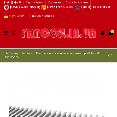
Сертифікати
Доставка
Способи оплати
(050) 482 8578;
(073) 735 3115;
(068) 138 0870
Українська
Порівняти (
0
)
0
На Головну
Решітки
Решітка дюралюмінієва для конвекторів Рolvax KE
230.1500.90