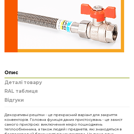
Опис
Деталі товару
RAL таблиця
Відгуки
Декоративні решітки - це прекрасний варіант для закриття
конвекторів. Головна функція даних пристосувань - це захист
самого пристрою: виключення мікро пошкоджень
теплообмінника, а також людей і предметів, які знаходяться в
безпосередній близькості від конвектора. Це лише одна