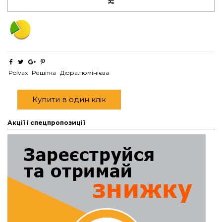
Polvax
Решітка
Дюралюмінієва
Купити в один клік
Акції і спецпропозиції