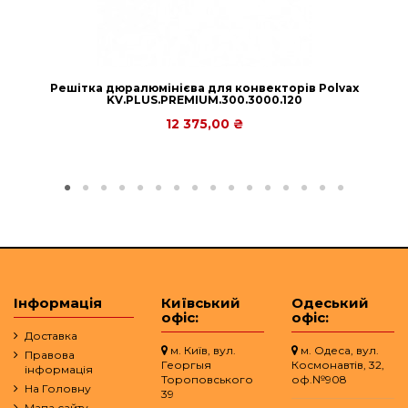
Решітка дюралюмінієва для конвекторів Polvax
KV.PLUS.PREMIUM.300.3000.120
12 375,00 ₴
Інформація
Київський
Одеський
офіс:
офіс:
Доставка
м. Київ, вул.
м. Одеса, вул.
Правова
Георгыя
Космонавтів, 32,
інформація
Тороповського
оф.№908
На Головну
39
Мапа сайту