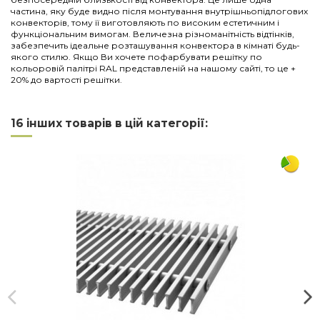
частина, яку буде видно після монтування внутрішньопідлогових
конвекторів, тому її виготовляють по високим естетичним і
функціональним вимогам. Величезна різноманітність відтінків,
забезпечить ідеальне розташування конвектора в кімнаті будь-
якого стилю. Якщо Ви хочете пофарбувати решітку по
кольоровій палітрі RAL представленій на нашому сайті, то це +
20% до вартості решітки.
Нема відгуків
Напишіть відгук
Довжина
1500
16 інших товарів в цій категорії:
Ширина
230
Матеріал
дюралюміній