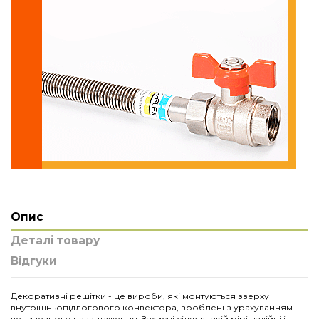
Опис
Деталі товару
Відгуки
Декоративні решітки - це вироби, які монтуються зверху
внутрішньопідлогового конвектора, зроблені з урахуванням
величезного навантаження. Захисні сітки в такій мірі надійні і