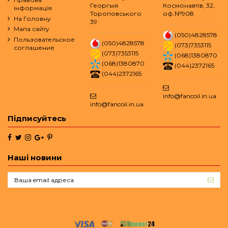
Георгыя
Космонавтів, 32,
інформація
Тороповського
оф.№908
На Головну
39
Мапа сайту
(050)4828578
Пользовательское
(050)4828578
(073)7353115
соглашение
(073)7353115
(068)1380870
(068)1380870
(044)2372165
(044)2372165
info@fancoil.in.ua
info@fancoil.in.ua
Підписуйтесь
Наші новини