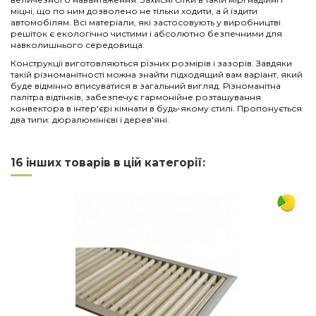
міцні, що по ним дозволено не тільки ходити, а й їздити
автомобілям. Всі матеріали, які застосовують у виробництві
решіток є екологічно чистими і абсолютно безпечними для
навколишнього середовища.
Конструкції виготовляються різних розмірів і зазорів. Завдяки
такій різноманітності можна знайти підходящий вам варіант, який
буде відмінно вписуватися в загальний вигляд. Різноманітна
палітра відтінків, забезпечує гармонійне розташування
конвектора в інтер'єрі кімнати в будь-якому стилі. Пропонується
два типи: дюралюмінієві і дерев'яні.
Нема відгуків
Напишіть відгук
Довжина
3000
16 інших товарів в цій категорії:
Ширина
230
Матеріал
алюміній