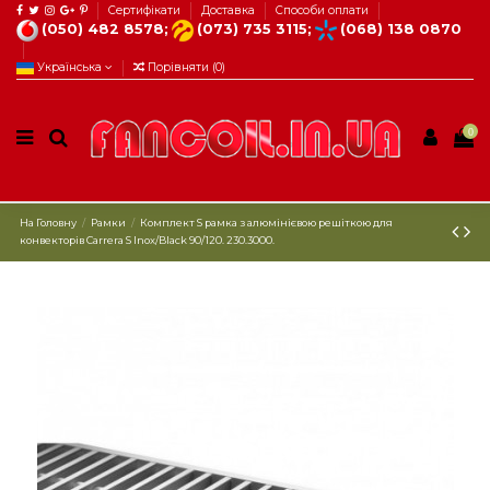
Сертифікати
Доставка
Способи оплати
(050) 482 8578;
(073) 735 3115;
(068) 138 0870
Українська
Порівняти (
0
)
0
На Головну
Рамки
Комплект S рамка з алюмінієвою решіткою для
конвекторів Carrera S Inox/Black 90/120. 230.3000.