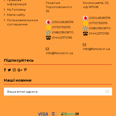
Георгыя
Космонавтів, 32,
інформація
Тороповського
оф.№908
На Головну
39
Мапа сайту
(050)4828578
Пользовательское
(050)4828578
(073)7353115
соглашение
(073)7353115
(068)1380870
(068)1380870
(044)2372165
(044)2372165
info@fancoil.in.ua
info@fancoil.in.ua
Підписуйтесь
Наші новини