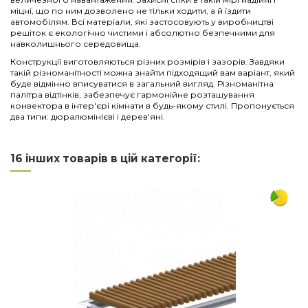
міцні, що по ним дозволено не тільки ходити, а й їздити
автомобілям. Всі матеріали, які застосовують у виробництві
решіток є екологічно чистими і абсолютно безпечними для
навколишнього середовища.
Конструкції виготовляються різних розмірів і зазорів. Завдяки
такій різноманітності можна знайти підходящий вам варіант, який
буде відмінно вписуватися в загальний вигляд. Різноманітна
палітра відтінків, забезпечує гармонійне розташування
конвектора в інтер'єрі кімнати в будь-якому стилі. Пропонується
два типи: дюралюмінієві і дерев'яні.
Нема відгуків
Напишіть відгук
Довжина
2250
16 інших товарів в цій категорії:
Ширина
380
Матеріал
дерево