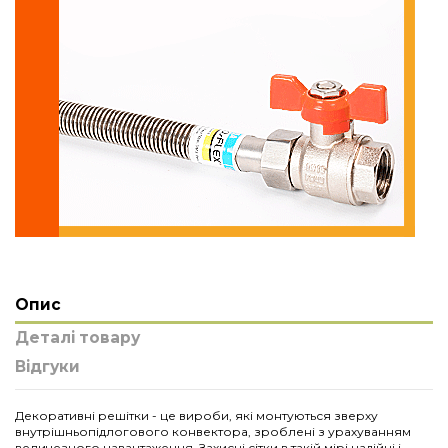
Опис
Деталі товару
Відгуки
Декоративні решітки - це вироби, які монтуються зверху
внутрішньопідлогового конвектора, зроблені з урахуванням
величезного навантаження. Захисні сітки в такій мірі надійні і