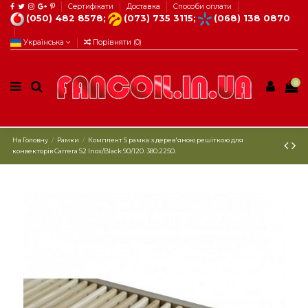
Сертифікати
Доставка
Способи оплати
(050) 482 8578;
(073) 735 3115;
(068) 138 0870
Українська
Порівняти (
0
)
0
На Головну
Рамки
Комплект S рамка з дерев'яною решіткою для
конвекторів Carrera S2 Inox/Black 90/120. 380.2250.