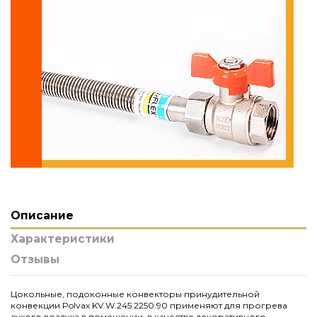
Описание
Характеристики
Отзывы
Цокольные, подоконные конвекторы принудительной
конвекции Polvax KV.W.245.2250.90 применяют для прогрева
сухого воздуха в помещении, в качестве декоративного