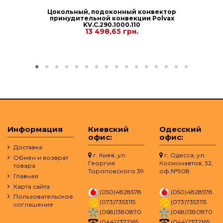
Цокольный, подоконный конвектор
принудительной конвекции Polvax
KV.C.290.1000.110
13 498,65 грн.
Информация
Киевский
Одесский
офис:
офис:
Доставка
г. Киев, ул.
г. Одесса, ул.
Обмен и возврат
Георгия
Космонавтов, 32,
товара
Тороповского 39
оф.№908
Главная
Карта сайта
(050)4828578
(050)4828578
Пользовательское
(073)7353115
(073)7353115
соглашение
(068)1380870
(068)1380870
(044)2372165
(044)2372165