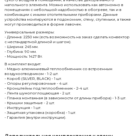
напольного элемента. Можно использовать как автономно в
помещениях с небольшой надобностью в обогреве, так и в
комбинации с иными отопительными приборами. Данные
устройства монтируются в подоконник, стену, ступеньки, а также
могут производиться в форме лавочек.
Универсальные размеры:
- Длинна: 2250 мм (есть возможность на заказ сделать конвектор
с нестандартной длиной и шагом).
- Ширина: 245 мм.
- Глубина: 90 мм.
- Мощность: 1427 Вт.
В комплект входит:
- Медно-алюминиевый теплообменник со встроенным
воздухоотводчиком - 1-2 шт.
- Короб (SILVER, BLACK) - 1 шт.
- Опоры регулировочные - 4 шт.
- Кронштейны под теплообменник - 2-4 шт.
- Лента шумопоглощающая - 2 шт.
- Планка монтажная (в зависимости от длины прибора) - 1-3 шт.
- Крышки защитные - 2 шт.
- Инструкция - 1 шт.
- Защитная упаковка (коробка) - 1 шт.
- Гарантия (внутри инструкции).
Нет отзывов
Написать отзыв
Длина
2250