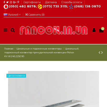
Сертификаты
Доставка
Способы оплаты
(050) 482 8578;
(073) 735 3115;
(068) 138 0870
Русский
Сравнить (
0
)
0
Главная
Цокольные и подоконные конвекторы
Цокольный,
подоконный конвектор принудительной конвекции Polvax
KV.W.245.2250.90
Цена снижена