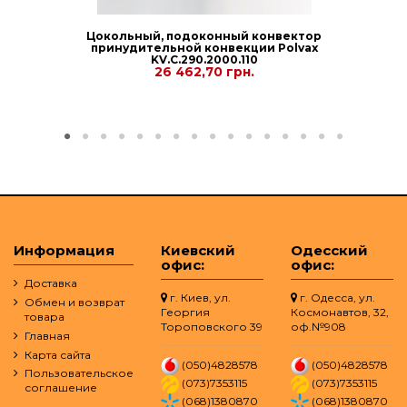
Цокольный, подоконный конвектор
принудительной конвекции Polvax
KV.C.290.2000.110
26 462,70 грн.
Информация
Киевский
Одесский
офис:
офис:
Доставка
г. Киев, ул.
г. Одесса, ул.
Обмен и возврат
Георгия
Космонавтов, 32,
товара
Тороповского 39
оф.№908
Главная
Карта сайта
(050)4828578
(050)4828578
Пользовательское
(073)7353115
(073)7353115
соглашение
(068)1380870
(068)1380870