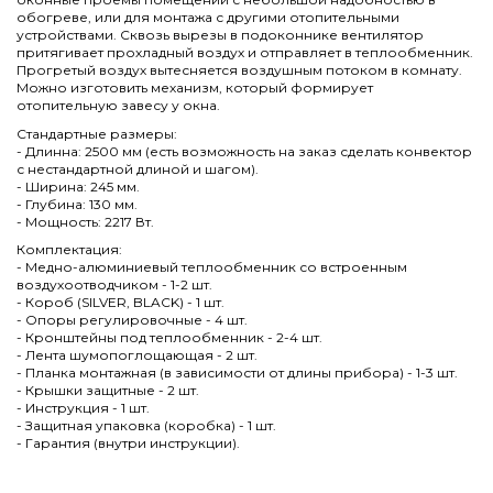
обогреве, или для монтажа с другими отопительными
устройствами. Сквозь вырезы в подоконнике вентилятор
притягивает прохладный воздух и отправляет в теплообменник.
Прогретый воздух вытесняется воздушным потоком в комнату.
Можно изготовить механизм, который формирует
отопительную завесу у окна.
Стандартные размеры:
- Длинна: 2500 мм (есть возможность на заказ сделать конвектор
с нестандартной длиной и шагом).
- Ширина: 245 мм.
- Глубина: 130 мм.
- Мощность: 2217 Вт.
Комплектация:
- Медно-алюминиевый теплообменник со встроенным
воздухоотводчиком - 1-2 шт.
- Короб (SILVER, BLACK) - 1 шт.
- Опоры регулировочные - 4 шт.
- Кронштейны под теплообменник - 2-4 шт.
- Лента шумопоглощающая - 2 шт.
- Планка монтажная (в зависимости от длины прибора) - 1-3 шт.
- Крышки защитные - 2 шт.
- Инструкция - 1 шт.
- Защитная упаковка (коробка) - 1 шт.
- Гарантия (внутри инструкции).
Нет отзывов
Написать отзыв
Длина
2500