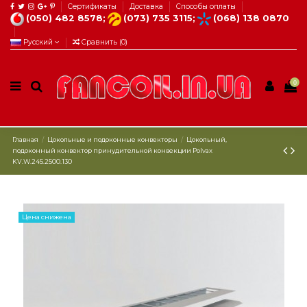
Сертификаты
Доставка
Способы оплаты
(050) 482 8578;
(073) 735 3115;
(068) 138 0870
Русский
Сравнить (
0
)
0
Главная
Цокольные и подоконные конвекторы
Цокольный,
подоконный конвектор принудительной конвекции Polvax
KV.W.245.2500.130
Цена снижена