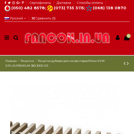
Сертификаты
Доставка
Способы оплаты
(050) 482 8578;
(073) 735 3115;
(068) 138 0870
Русский
Сравнить (
0
)
0
Главная
Решетки
Решетка дубовая для конвекторов Рolvax KVM-
D.PLUS.PREMIUM 380.3000.125