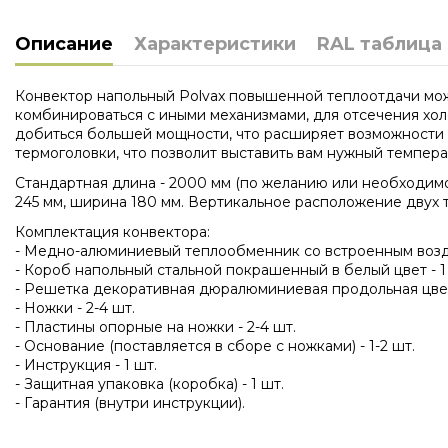
Описание
Характеристики
RAL таблица
Конвектор напольный Polvax повышенной теплоотдачи мож
комбинироваться с иными механизмами, для отсечения хо
добиться большей мощности, что расширяет возможности п
термоголовки, что позволит выставить вам нужный темпер
Стандартная длина - 2000 мм (по желанию или необходимос
245 мм, ширина 180 мм. Вертикальное расположение двух 
Комплектация конвектора:
- Медно-алюминиевый теплообменник со встроенным возду
- Короб напольный стальной покрашенный в белый цвет - 1
- Решетка декоративная дюралюминиевая продольная цвет 
- Ножки - 2-4 шт.
- Пластины опорные на ножки - 2-4 шт.
- Основание (поставляется в сборе с ножками) - 1-2 шт.
- Инструкция - 1 шт.
- Защитная упаковка (коробка) - 1 шт.
- Гарантия (внутри инструкции).
Нет отзывов
Длина