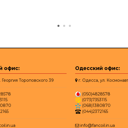
й офис:
Одесский офис:
л. Георгия Тороповского 39
г. Одесса, ул. Космонав
28578
(050)4828578
3115
(073)7353115
80870
(068)1380870
2165
(044)2372165
oil.in.ua
info@fancoil.in.ua