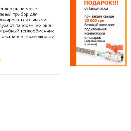
теплоотдачи может
льный прибор для
бинироваться с иными
духа от панорамных окон,
ехтрубный теплообменник
о расширяет возможности