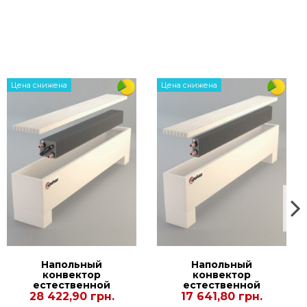
а)
Цена снижена
Цена снижена
и 14-21 дней
Напольный
Напольный
конвектор
конвектор
естественной
естественной
конвекции Polvax
конвекции Polvax
28 422,90 грн.
17 641,80 грн.
N.KEM.180.2250.245
N.KE.120.2250.240