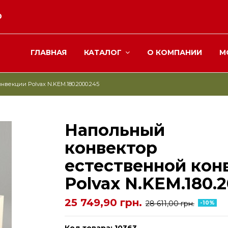
0
ГЛАВНАЯ
КАТАЛОГ
О КОМПАНИИ
М
нвекции Polvax N.KEM.180.2000.245
Напольный
конвектор
естественной кон
Polvax N.KEM.180.
25 749,90 грн.
28 611,00 грн.
-10%