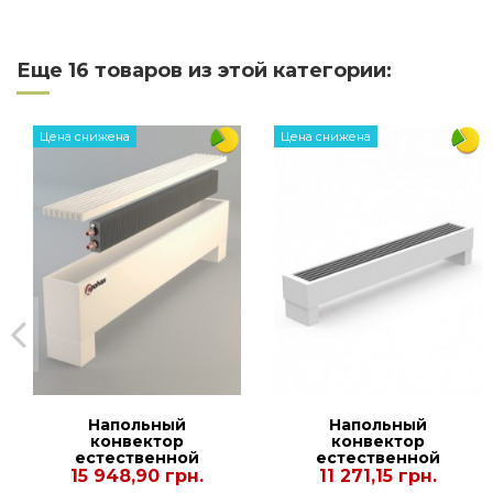
Материал теплообменника
Тип конвекции
Еще 16 товаров из этой категории:
Способ подключения
Цена снижена
Цена снижена
Регулирование мощности
Оплата картой
Предоплата
Срок доставки
Доставка/Оплата
Гарантия
Код
N.KEM.180.2000.245
Напольный
Напольный
конвектор
конвектор
естественной
естественной
конвекции Polvax
конвекции Carrera
15 948,90 грн.
11 271,15 грн.
N.KE.120.2000.240
FRH 150.1500.175