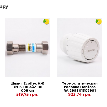
вару
180
3/4
1659
245
Нет
Механическое
Нет
Есть
Нет
Украина
Шланг Еcoflex НЖ
Термостатическая
DN16 ГШ 3/4" ВВ
головка Danfoss
Польша
008 см
RA 2991 013G2991
519,75 грн.
923,74 грн.
Да
Напольный