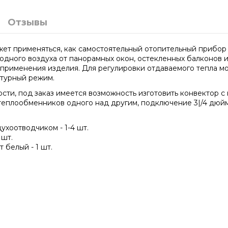
Отзывы
ет применяться, как самостоятельный отопительный прибор
лодного воздуха от панорамных окон, остекленных балконов
рименения изделия. Для регулировки отдаваемого тепла мож
атурный режим.
ти, под заказ имеется возможность изготовить конвектор с 
теплообменников одного над другим, подключение 3|/4 дюйм
хоотводчиком - 1-4 шт.
 шт.
белый - 1 шт.
2000