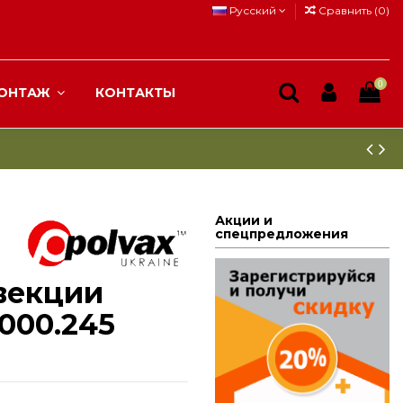
Русский
Сравнить (
0
)
0
ОНТАЖ
КОНТАКТЫ
Акции и
спецпредложения
векции
2000.245