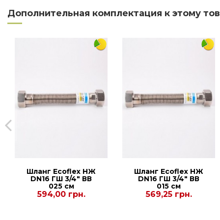
Дополнительная комплектация к этому то
Ширина
Подключение
Мощность
Глубина
Защита от перегрева
Тип управления
Настенный монтаж
Возможность использовать в ванных комнатах
Защита от замерзания
Страна производитель
Шланг Еcoflex НЖ
Шланг Еcoflex НЖ
DN16 ГШ 3/4" ВВ
DN16 ГШ 3/4" ВВ
Страна регистрации бренда
025 см
015 см
594,00 грн.
569,25 грн.
Оплата в кредит
Способы установки