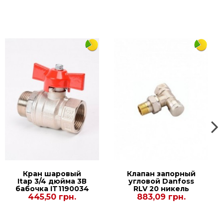
Кран шаровый
Клапан запорный
Itap 3/4 дюйма 3В
угловой Danfoss
бабочка IT1190034
RLV 20 никель
003L0145
445,50 грн.
883,09 грн.