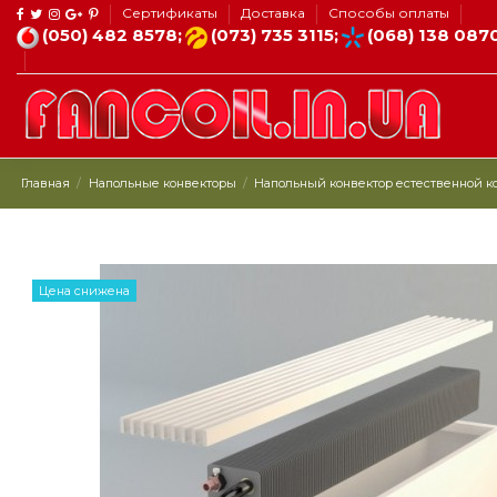
Сертификаты
Доставка
Способы оплаты
(050) 482 8578;
(073) 735 3115;
(068) 138 087
Главная
Напольные конвекторы
Напольный конвектор естественной ко
Цена снижена