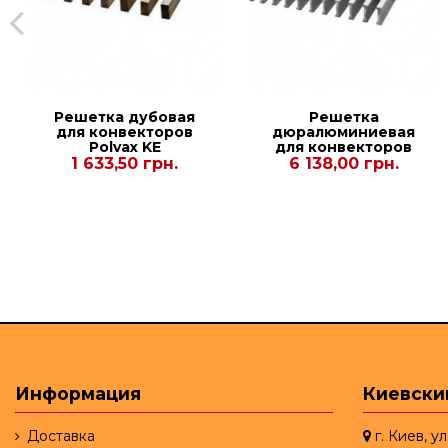
Решетка дубовая
Решетка
для конвекторов
дюралюминиевая
Рolvax KE
для конвекторов
300.1000.90
Polvax
1 633,50 грн.
6 138,00 грн.
KVM.PLUS.PREMIUM.380
Информация
Киевски
Доставка
г. Киев, у