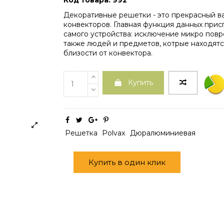
Код товара: 992
Декоративные решетки - это прекрасный в
конвекторов. Главная функция данных прис
самого устройства: исключение микро пов
также людей и предметов, котрые находят
близости от конвектора.
Купить
Решетка
Polvax
Дюралюминиевая
Купить в один клик