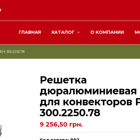
0
ГЛАВНАЯ
КАТАЛОГ
О КОМПАНИИ
М
M 300.2250.78
Решетка
дюралюминиевая
для конвекторов 
300.2250.78
9 256,50 грн.