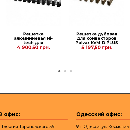
Решетка
Решетка дубовая
алюминиевая Hi-
для конвекторов
tech для
Рolvax KVM-D.PLUS
конвекторов
380.2750.125
4 900,50 грн.
5 197,50 грн.
.1250.120
Carrera C Hydro
90/120. 230.1250
й офис:
Одесский офис:
л. Георгия Тороповского 39
г. Одесса, ул. Космонав