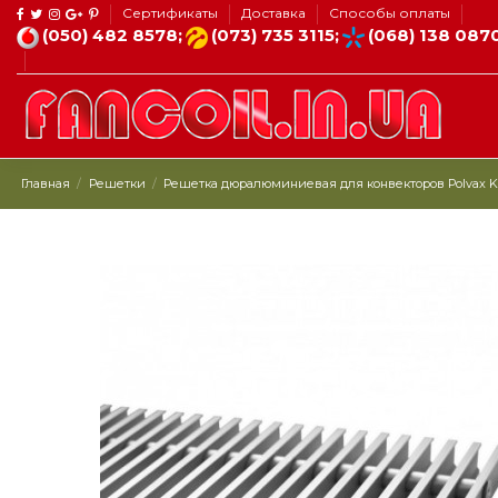
Сертификаты
Доставка
Способы оплаты
(050) 482 8578;
(073) 735 3115;
(068) 138 087
Главная
Решетки
Решетка дюралюминиевая для конвекторов Рolvax KE