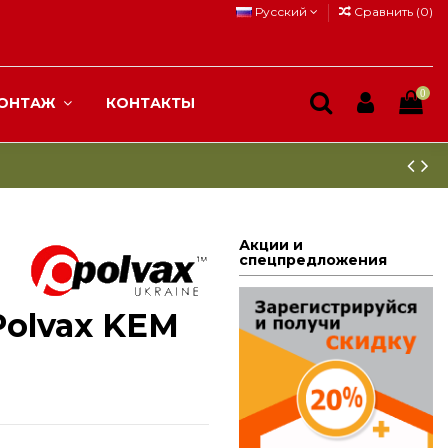
Русский
Сравнить (
0
)
0
ОНТАЖ
КОНТАКТЫ
Акции и
спецпредложения
Рolvax KEM