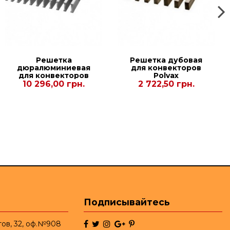
Решетка
Решетка дубовая
дюралюминиевая
для конвекторов
для конвекторов
Polvax
Рolvax KE
KVM.PLUS.PREMIUM.380.1
10 296,00 грн.
2 722,50 грн.
300.2500.90
Подписывайтесь
тов, 32, оф.№908